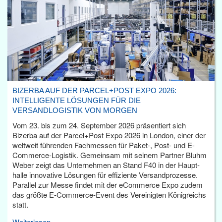
BIZERBA AUF DER PARCEL+POST EXPO 2026:
INTELLIGENTE LÖSUNGEN FÜR DIE
VERSANDLOGISTIK VON MORGEN
Vom 23. bis zum 24. September 2026 präsentiert sich
Bizerba auf der Parcel+Post Expo 2026 in London, einer der
weltweit führenden Fachmessen für Paket-, Post- und E-
Commerce-Logistik. Gemeinsam mit seinem Partner Bluhm
Weber zeigt das Unternehmen an Stand F40 in der Haupt­
halle innovative Lösungen für effiziente Versandprozesse.
Parallel zur Messe findet mit der eCommerce Expo zudem
das größte E-Commerce-Event des Vereinigten Königreichs
statt.
Weiterlesen...