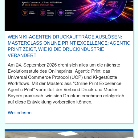
WENN KI-AGENTEN DRUCKAUFTRÄGE AUSLÖSEN:
MASTERCLASS ONLINE PRINT EXCELLENCE: AGENTIC
PRINT ZEIGT, WIE KI DIE DRUCKINDUSTRIE
VERÄNDERT
Am 24. September 2026 dreht sich alles um die nächste
Evolutionsstufe des Onlineprints: Agentic Print, das
Universal Commerce Protocol (UCP) und KI-gestützte
Workflows. Mit der Masterclass "Online Print Excellence:
Agentic Print" vermittelt der Verband Druck und Medien
Bayern praxisnah, wie sich Druckunternehmen erfolgreich
auf diese Entwicklung vorbereiten können.
Weiterlesen...