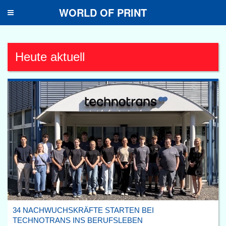
WORLD OF PRINT
Toggle
navigation
Heute aktuell
34 NACHWUCHSKRÄFTE STARTEN BEI
TECHNOTRANS INS BERUFSLEBEN