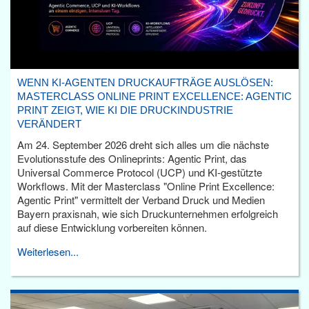
WENN KI-AGENTEN DRUCKAUFTRÄGE AUSLÖSEN:
MASTERCLASS ONLINE PRINT EXCELLENCE: AGENTIC
PRINT ZEIGT, WIE KI DIE DRUCKINDUSTRIE
VERÄNDERT
Am 24. September 2026 dreht sich alles um die nächste
Evolutionsstufe des Onlineprints: Agentic Print, das
Universal Commerce Protocol (UCP) und KI-gestützte
Workflows. Mit der Masterclass "Online Print Excellence:
Agentic Print" vermittelt der Verband Druck und Medien
Bayern praxisnah, wie sich Druckunternehmen erfolgreich
auf diese Entwicklung vorbereiten können.
Weiterlesen...