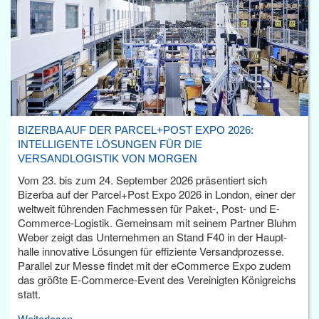
BIZERBA AUF DER PARCEL+POST EXPO 2026:
INTELLIGENTE LÖSUNGEN FÜR DIE
VERSANDLOGISTIK VON MORGEN
Vom 23. bis zum 24. September 2026 präsentiert sich
Bizerba auf der Parcel+Post Expo 2026 in London, einer der
weltweit führenden Fachmessen für Paket-, Post- und E-
Commerce-Logistik. Gemeinsam mit seinem Partner Bluhm
Weber zeigt das Unternehmen an Stand F40 in der Haupt­
halle innovative Lösungen für effiziente Versandprozesse.
Parallel zur Messe findet mit der eCommerce Expo zudem
das größte E-Commerce-Event des Vereinigten Königreichs
statt.
Weiterlesen...