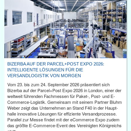
BIZERBA AUF DER PARCEL+POST EXPO 2026:
INTELLIGENTE LÖSUNGEN FÜR DIE
VERSANDLOGISTIK VON MORGEN
Vom 23. bis zum 24. September 2026 präsentiert sich
Bizerba auf der Parcel+Post Expo 2026 in London, einer der
weltweit führenden Fachmessen für Paket-, Post- und E-
Commerce-Logistik. Gemeinsam mit seinem Partner Bluhm
Weber zeigt das Unternehmen an Stand F40 in der Haupt­
halle innovative Lösungen für effiziente Versandprozesse.
Parallel zur Messe findet mit der eCommerce Expo zudem
das größte E-Commerce-Event des Vereinigten Königreichs