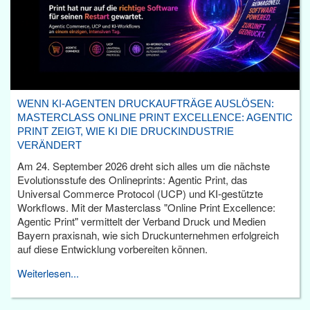
WENN KI-AGENTEN DRUCKAUFTRÄGE AUSLÖSEN:
MASTERCLASS ONLINE PRINT EXCELLENCE: AGENTIC
PRINT ZEIGT, WIE KI DIE DRUCKINDUSTRIE
VERÄNDERT
Am 24. September 2026 dreht sich alles um die nächste
Evolutionsstufe des Onlineprints: Agentic Print, das
Universal Commerce Protocol (UCP) und KI-gestützte
Workflows. Mit der Masterclass "Online Print Excellence:
Agentic Print" vermittelt der Verband Druck und Medien
Bayern praxisnah, wie sich Druckunternehmen erfolgreich
auf diese Entwicklung vorbereiten können.
Weiterlesen...