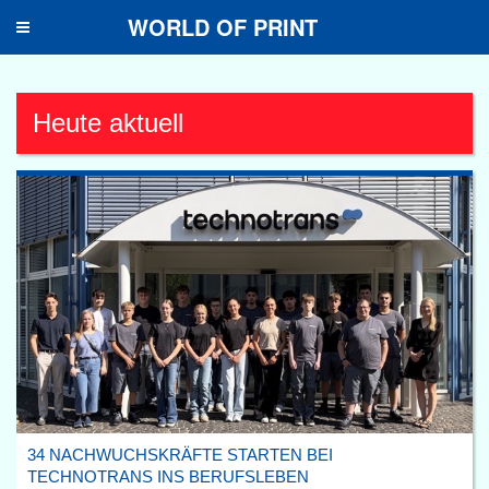
WORLD OF PRINT
Toggle
navigation
Heute aktuell
34 NACHWUCHSKRÄFTE STARTEN BEI
TECHNOTRANS INS BERUFSLEBEN