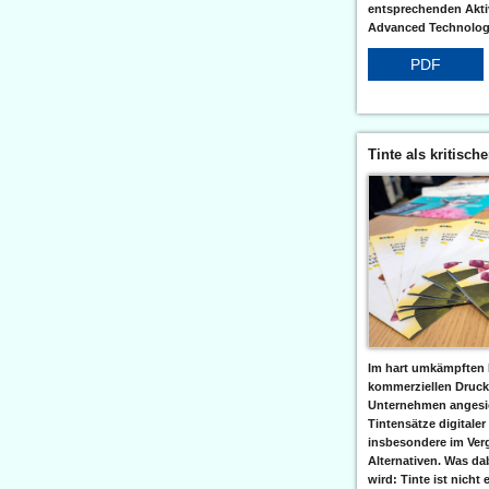
entsprechenden Aktiv
Advanced Technologi
PDF
Tinte als kritisch
Im hart umkämpften 
kommerziellen Druc
Unternehmen angesic
Tintensätze digitaler
insbesondere im Verg
Alternativen. Was da
wird: Tinte ist nicht 