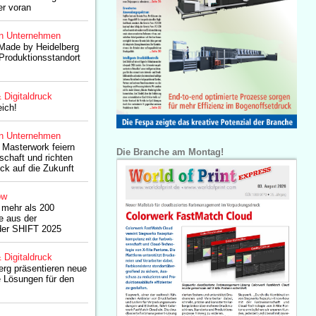
er voran
n Unternehmen
 Made by Heidelberg
 Produktionsstandort
& Digitaldruck
eich!
n Unternehmen
 Masterwork feiern
Die Branche am Montag!
schaft und richten
k auf die Zukunft
ow
 mehr als 200
e aus der
der SHIFT 2025
& Digitaldruck
erg präsentieren neue
e Lösungen für den