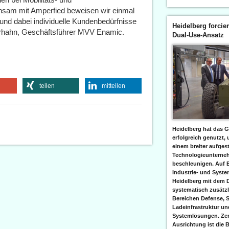
insam mit Amperfied beweisen wir einmal
 und dabei individuelle Kundenbedürfnisse
Heidelberg forcier
Werhahn, Geschäftsführer MVV Enamic.
Dual-Use-Ansatz
teilen
mitteilen
Heidelberg hat das G
erfolgreich genutzt,
einem breiter aufgest
Technologieunterneh
beschleunigen. Auf 
Industrie- und Syst
Heidelberg mit dem 
systematisch zusätzl
Bereichen Defense, S
Ladeinfrastruktur und
Systemlösungen. Zent
Ausrichtung ist die B