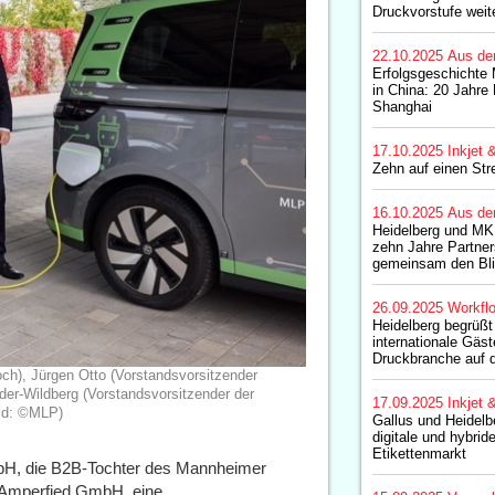
Druckvorstufe weit
22.10.2025
Aus de
Erfolgsgeschichte
in China: 20 Jahre
Shanghai
17.10.2025
Inkjet 
Zehn auf einen Str
16.10.2025
Aus de
Heidelberg und MK
zehn Jahre Partner
gemeinsam den Blic
26.09.2025
Workfl
Heidelberg begrüßt
internationale Gäst
Druckbranche auf 
och), Jürgen Otto (Vorstandsvorsitzender
er-Wildberg (Vorstandsvorsitzender der
17.09.2025
Inkjet 
ild: ©MLP)
Gallus und Heidelb
digitale und hybrid
Etikettenmarkt
, die B2B-Tochter des Mannheimer
 Amperfied GmbH, eine