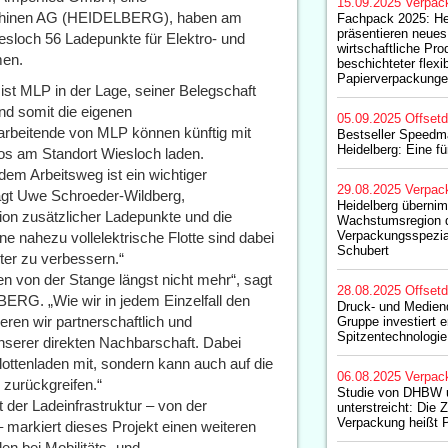
15.09.2025
Verpac
aschinen AG (HEIDELBERG), haben am
Fachpack 2025: He
präsentieren neues 
esloch 56 Ladepunkte für Elektro- und
wirtschaftliche Pro
men.
beschichteter flexib
Papierverpackung
ist MLP in der Lage, seiner Belegschaft
nd somit die eigenen
05.09.2025
Offset
arbeitende von MLP können künftig mit
Bestseller Speedm
Heidelberg: Eine fü
utos am Standort Wiesloch laden.
 dem Arbeitsweg ist ein wichtiger
29.08.2025
Verpac
sagt Uwe Schroeder-Wildberg,
Heidelberg übernim
ion zusätzlicher Ladepunkte und die
Wachstumsregion d
Verpackungsspezia
 nahezu vollelektrische Flotte sind dabei
Schubert
ter zu verbessern.“
n von der Stange längst nicht mehr“, sagt
28.08.2025
Offset
ERG. „Wie wir in jedem Einzelfall den
Druck- und Medien
eren wir partnerschaftlich und
Gruppe investiert e
Spitzentechnologie
unserer direkten Nachbarschaft. Dabei
ottenladen mit, sondern kann auch auf die
06.08.2025
Verpac
zurückgreifen.“
Studie von DHBW
 der Ladeinfrastruktur – von der
unterstreicht: Die 
Verpackung heißt 
– markiert dieses Projekt einen weiteren
n bei Mobilitäts- und