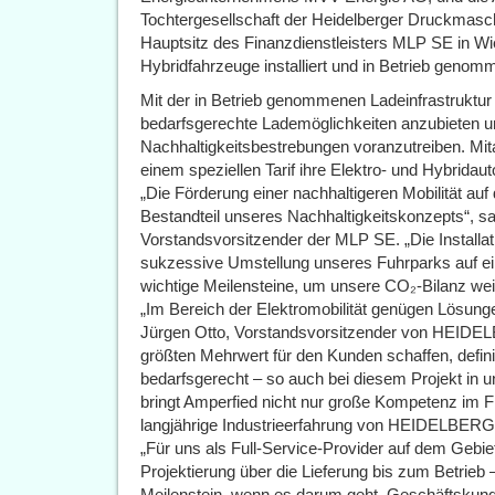
Tochtergesellschaft der Heidelberger Druckm
Hauptsitz des Finanzdienstleisters MLP SE in Wi
Hybridfahrzeuge installiert und in Betrieb genom
Mit der in Betrieb genommenen Ladeinfrastruktur 
bedarfsgerechte Lademöglichkeiten anzubieten u
Nachhaltigkeitsbestrebungen voranzutreiben. Mit
einem speziellen Tarif ihre Elektro- und Hybrida
„Die Förderung einer nachhaltigeren Mobilität auf
Bestandteil unseres Nachhaltigkeitskonzepts“, 
Vorstandsvorsitzender der MLP SE. „Die Installat
sukzessive Umstellung unseres Fuhrparks auf eine
wichtige Meilensteine, um unsere CO₂-Bilanz wei
„Im Bereich der Elektromobilität genügen Lösunge
Jürgen Otto, Vorstandsvorsitzender von HEIDELB
größten Mehrwert für den Kunden schaffen, defini
bedarfsgerecht – so auch bei diesem Projekt in 
bringt Amperfied nicht nur große Kompetenz im Fl
langjährige Industrieerfahrung von HEIDELBERG 
„Für uns als Full-Service-Provider auf dem Gebiet
Projektierung über die Lieferung bis zum Betrieb 
Meilenstein, wenn es darum geht, Geschäftskunde