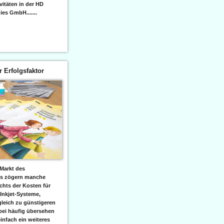
itäten in der HD
es GmbH.......
er Erfolgsfaktor
Markt des
ks zögern manche
hts der Kosten für
 Inkjet-Systeme,
leich zu günstigeren
bei häufig übersehen
einfach ein weiteres