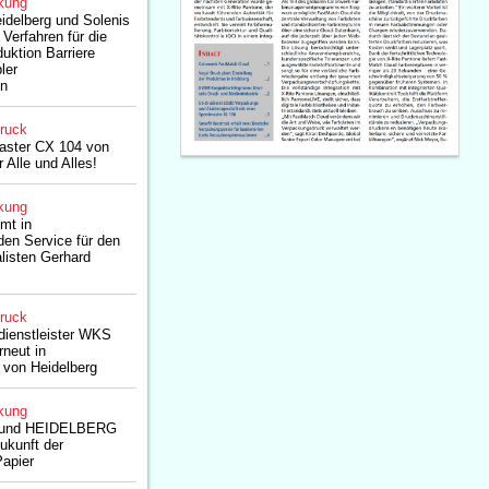
kung
idelberg und Solenis
Verfahren für die
duktion Barriere
ler
en
druck
aster CX 104 von
r Alle und Alles!
kung
mt in
en Service für den
listen Gerhard
druck
dienstleister WKS
rneut in
 von Heidelberg
kung
 und HEIDELBERG
Zukunft der
Papier