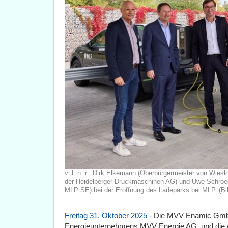
v. l. n. r.: Dirk Elkemann (Oberbürgermeister von Wiesl
der Heidelberger Druckmaschinen AG) und Uwe Schroed
MLP SE) bei der Eröffnung des Ladeparks bei MLP. (B
Freitag 31. Oktober 2025
- Die MVV Enamic GmbH
Energieunternehmens MVV Energie AG, und die