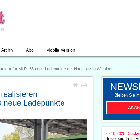
Archiv
Abo
Mobile Version
truktur für MLP: 56 neue Ladepunkte am Hauptsitz in Wiesloch
NEWS
ealisieren
Bleiben Sie mi
56 neue Ladepunkte
ABON
29.10.2025
Druckv
Heidelberg treibt A