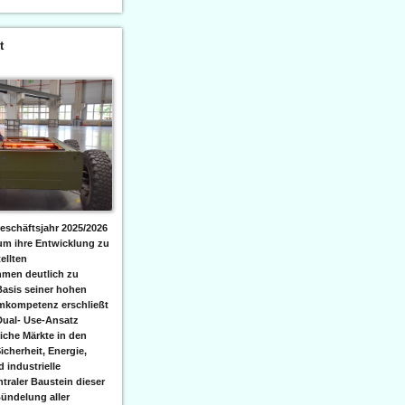
t
eschäftsjahr 2025/2026
 um ihre Entwicklung zu
ellten
men deutlich zu
Basis seiner hohen
emkompetenz erschließt
Dual- Use-Ansatz
iche Märkte in den
icherheit, Energie,
 industrielle
raler Baustein dieser
ündelung aller