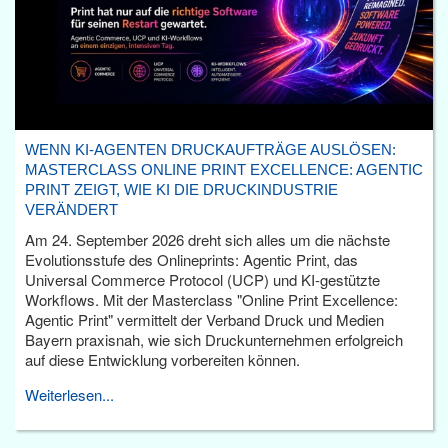
WENN KI-AGENTEN DRUCKAUFTRÄGE AUSLÖSEN:
MASTERCLASS ONLINE PRINT EXCELLENCE: AGENTIC
PRINT ZEIGT, WIE KI DIE DRUCKINDUSTRIE
VERÄNDERT
Am 24. September 2026 dreht sich alles um die nächste
Evolutionsstufe des Onlineprints: Agentic Print, das
Universal Commerce Protocol (UCP) und KI-gestützte
Workflows. Mit der Masterclass "Online Print Excellence:
Agentic Print" vermittelt der Verband Druck und Medien
Bayern praxisnah, wie sich Druckunternehmen erfolgreich
auf diese Entwicklung vorbereiten können.
Weiterlesen...