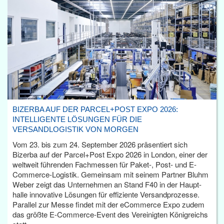
BIZERBA AUF DER PARCEL+POST EXPO 2026:
INTELLIGENTE LÖSUNGEN FÜR DIE
VERSANDLOGISTIK VON MORGEN
Vom 23. bis zum 24. September 2026 präsentiert sich
Bizerba auf der Parcel+Post Expo 2026 in London, einer der
weltweit führenden Fachmessen für Paket-, Post- und E-
Commerce-Logistik. Gemeinsam mit seinem Partner Bluhm
Weber zeigt das Unternehmen an Stand F40 in der Haupt­
halle innovative Lösungen für effiziente Versandprozesse.
Parallel zur Messe findet mit der eCommerce Expo zudem
das größte E-Commerce-Event des Vereinigten Königreichs