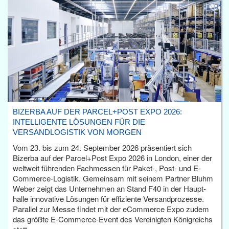
BIZERBA AUF DER PARCEL+POST EXPO 2026:
INTELLIGENTE LÖSUNGEN FÜR DIE
VERSANDLOGISTIK VON MORGEN
Vom 23. bis zum 24. September 2026 präsentiert sich
Bizerba auf der Parcel+Post Expo 2026 in London, einer der
weltweit führenden Fachmessen für Paket-, Post- und E-
Commerce-Logistik. Gemeinsam mit seinem Partner Bluhm
Weber zeigt das Unternehmen an Stand F40 in der Haupt­
halle innovative Lösungen für effiziente Versandprozesse.
Parallel zur Messe findet mit der eCommerce Expo zudem
das größte E-Commerce-Event des Vereinigten Königreichs