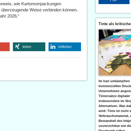
r Beweis, wie Kartonverpackungen
ehr überzeugende Weise verbinden können.
Jahr 2026.“
Tinte als kritisch
teilen
mitteilen
Im hart umkämpften 
kommerziellen Druc
Unternehmen angesic
Tintensätze digitaler
insbesondere im Verg
Alternativen. Was da
wird: Tinte ist nicht 
Verbrauchsmaterial, 
Bestandteil des Inkj
unverzichtbar wie di
Druckwerk selbst......