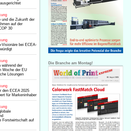
 ausgerichtet
kung
e und die Zukunft der
hmen auf der
 COP 30
kung
-Visionäre bei ECEA-
würdigt
kung
Die Branche am Montag!
n während der
en Woche der EU
liche Lösungen
kung
ür den ECEA 2025
ert für Markeninhaber
kung
globale
nd
 Forstwirtschaft auf