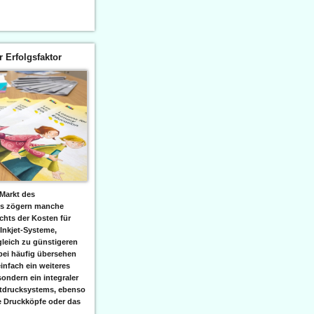
er Erfolgsfaktor
Markt des
ks zögern manche
hts der Kosten für
 Inkjet-Systeme,
leich zu günstigeren
bei häufig übersehen
einfach ein weiteres
sondern ein integraler
etdrucksystems, ebenso
e Druckköpfe oder das
.