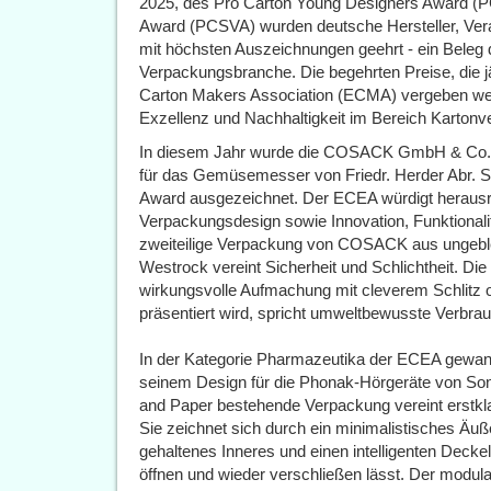
2025, des Pro Carton Young Designers Award (P
Award (PCSVA) wurden deutsche Hersteller, Vera
mit höchsten Auszeichnungen geehrt - ein Beleg 
Verpackungsbranche. Die begehrten Preise, die j
Carton Makers Association (ECMA) vergeben werd
Exzellenz und Nachhaltigkeit im Bereich Karton
In diesem Jahr wurde die COSACK GmbH & Co. 
für das Gemüsemesser von Friedr. Herder Abr.
Award ausgezeichnet. Der ECEA würdigt herausr
Verpackungsdesign sowie Innovation, Funktional
zweiteilige Verpackung von COSACK aus ungeble
Westrock vereint Sicherheit und Schlichtheit. Di
wirkungsvolle Aufmachung mit cleverem Schlitz 
präsentiert wird, spricht umweltbewusste Verbrau
In der Kategorie Pharmazeutika der ECEA gewa
seinem Design für die Phonak-Hörgeräte von So
and Paper bestehende Verpackung vereint erstklas
Sie zeichnet sich durch ein minimalistisches Äuß
gehaltenes Inneres und einen intelligenten Decke
öffnen und wieder verschließen lässt. Der modul