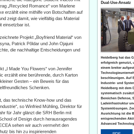
Dual-Use-Ansatz
itrag „Recycled Romance“ von Marlene
 erzählt eine mithilfe von Botschaften auf
d zeigt damit, wie vielfältig das Material
 einsetzbar ist.
chnete Projekt „Boyfriend Material“ von
syna, Patrick Põldar und John Ojajuni
chte, die nachhaltige Entscheidungen und
Heidelberg hat das G
erfolgreich genutzt,
einem breiter aufgest
t „I Made You Flowers“ von Jennifer
Technologieunterneh
c erzählt eine berührende, durch Karton
beschleunigen. Auf 
kleiner Gesten – ein Beweis für das
Industrie- und Syst
eltfreundliches Schenken.
Heidelberg mit dem 
systematisch zusätzl
Bereichen Defense, S
tät, das technische Know-how und das
Ladeinfrastruktur und
strie“, so Winfried Mühling, Direktor für
Systemlösungen. Zent
r für Jahr glänzt die SRH Berlin mit
Ausrichtung ist die B
School of Design durch herausragendes
entsprechenden Aktiv
Advanced Technologi
 ECEA sehen wir auch vermehrt den
utz bis hin zu inspirierenden
PDF