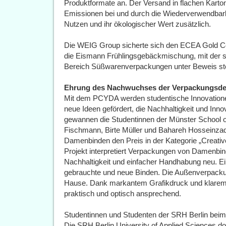
Produktformate an. Der Versand in flachen Karto
Emissionen bei und durch die Wiederverwendbark
Nutzen und ihr ökologischer Wert zusätzlich.
Die WEIG Group sicherte sich den ECEA Gold Co
die Eismann Frühlingsgebäckmischung, mit der sie
Bereich Süßwarenverpackungen unter Beweis ste
Ehrung des Nachwuchses der Verpackungsde
Mit dem PCYDA werden studentische Innovation
neue Ideen gefördert, die Nachhaltigkeit und Inno
gewannen die Studentinnen der Münster School of
Fischmann, Birte Müller und Bahareh Hosseinzad
Damenbinden den Preis in der Kategorie „Creativ
Projekt interpretiert Verpackungen von Damenbi
Nachhaltigkeit und einfacher Handhabung neu. Ei
gebrauchte und neue Binden. Die Außenverpackung
Hause. Dank markantem Grafikdruck und klarem 
praktisch und optisch ansprechend.
Studentinnen und Studenten der SRH Berlin beim
Die SRH Berlin University of Applied Sciences do