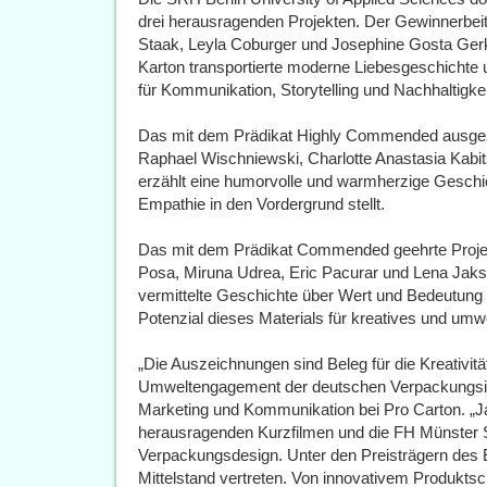
drei herausragenden Projekten. Der Gewinnerbe
Staak, Leyla Coburger und Josephine Gosta Gerke
Karton transportierte moderne Liebesgeschichte un
für Kommunikation, Storytelling und Nachhaltigkeit
Das mit dem Prädikat Highly Commended ausgezei
Raphael Wischniewski, Charlotte Anastasia Kabit
erzählt eine humorvolle und warmherzige Geschi
Empathie in den Vordergrund stellt.
Das mit dem Prädikat Commended geehrte Projek
Posa, Miruna Udrea, Eric Pacurar und Lena Jaksi
vermittelte Geschichte über Wert und Bedeutung 
Potenzial dieses Materials für kreatives und umw
„Die Auszeichnungen sind Beleg für die Kreativi
Umweltengagement der deutschen Verpackungsindu
Marketing und Kommunikation bei Pro Carton. „Jah
herausragenden Kurzfilmen und die FH Münster 
Verpackungsdesign. Unter den Preisträgern des
Mittelstand vertreten. Von innovativem Produktsch