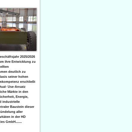
eschäftsjahr 2025/2026
 um ihre Entwicklung zu
ellten
men deutlich zu
Basis seiner hohen
emkompetenz erschließt
Dual- Use-Ansatz
iche Märkte in den
icherheit, Energie,
 industrielle
raler Baustein dieser
ündelung aller
itäten in der HD
es GmbH.......