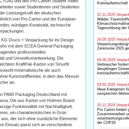
CYDA) und des Pro Carton Student Video
Kreislaufwirtschaft
rbeiter sowie Studentinnen und Studenten
der Leistungskraft der deutschen
22.11.2025
Verpac
ährlich von Pro Carton und der European
Wälder, Faserstoff
Klimaschutzmaßna
en, würdigen Kreativität, technische
Tagesordnung der
verpackungen.
24.09.2025
Verpac
KG Druck + Verpackung für ihr Design
Verpackungsdesign
 Sohn mit dem ECEA General Packaging
Zeremonie 2025 ge
agendes professionelles
ität und Umweltverantwortung. Die
04.06.2025
Verpac
ichtem KraftPak-Karton von Smurfit
Verbraucher forder
diesjährigen Grün
e sowohl minimalistische als auch
kreislaufwirtschaft
ohne Kunststofffenster, in dem das Messer
cher an.
03.02.2025
Verpac
Neue Kategorien f
versprechen Mehrw
nn PAWI Packaging Deutschland mit
nova. Die aus Karton von Holmen Board
15.11.2024
Verpac
sige Funktionalität mit Nachhaltigkeit.
Pro Carton fordert 
eres, ein charakteristisches in Grün
Zusammenarbeit u
l aus, der sich ohne zusätzliche Elemente
verantwortungsvolle
der COP29
are Einsatz passt sich an verschiedene