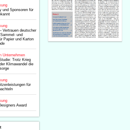
kung
ry und Sponsoren für
ekannt
kung
– Vertrauen deutscher
s Sammel- und
r Papier und Karton
nde
n Unternehmen
tudie: Trotz Krieg
t der Klimawandel die
rsorge
kung
tzenleistungen für
hachteln
kung
Designers Award
t