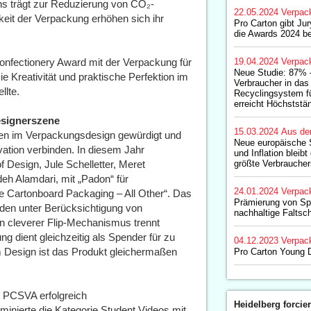
ns trägt zur Reduzierung von CO₂-
22.05.2024
Verpac
eit der Verpackung erhöhen sich ihr
Pro Carton gibt Ju
die Awards 2024 b
nfectionery Award mit der Verpackung für
19.04.2024
Verpac
Neue Studie: 87% 
 Kreativität und praktische Perfektion im
Verbraucher in da
llte.
Recyclingsystem fü
erreicht Höchststä
signerszene
15.03.2024
Aus de
en im Verpackungsdesign gewürdigt und
Neue europäische S
vation verbinden. In diesem Jahr
und Inflation bleib
 Design, Jule Schelletter, Meret
größte Verbrauche
eh Alamdari, mit „Padon“ für
24.01.2024
Verpac
e Cartonboard Packaging – All Other“. Das
Prämierung von Spi
nden unter Berücksichtigung von
nachhaltige Faltsc
n cleverer Flip-Mechanismus trennt
 dient gleichzeitig als Spender für zu
04.12.2023
Verpac
Design ist das Produkt gleichermaßen
Pro Carton Young 
 PCSVA erfolgreich
Heidelberg forcier
minierte die Kategorie Student Videos mit