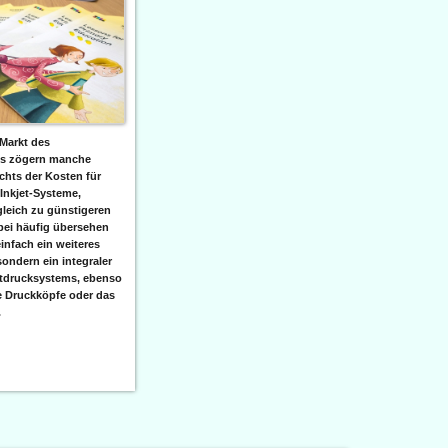
Markt des
ks zögern manche
hts der Kosten für
 Inkjet-Systeme,
leich zu günstigeren
bei häufig übersehen
einfach ein weiteres
sondern ein integraler
etdrucksystems, ebenso
e Druckköpfe oder das
.