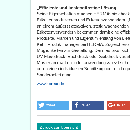
„Effiziente und kostengünstige Lösung“
Seine Eigenschaften machen HERMAvoid checker
Etikettenproduzenten und Etikettenverwendern. „Et
an einem äußerst attraktiven, stetig wachsenden
Etikettenverwendern bekommen damit eine effizi
Produkte, Marken und Eigentum entlang von Liefe
Kehl, Produktmanager bei HERMA. Zugleich eröffn
Möglichkeiten zur Gestaltung. Denn es lässt sich
UV-Flexodruck, Buchdruck oder Siebdruck verar
Muster an marken- oder anwendungsspezifische
durch einen individuellen Schriftzug oder ein Lo
Sonderanfertigung.
www.herma.de
tweet
teilen
teilen
Zurück zur Übersicht