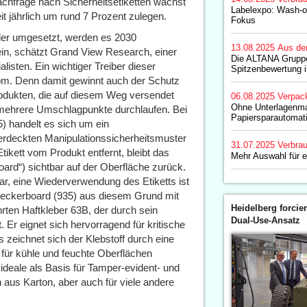
achfrage nach Sicherheitsetiketten wächst
Labelexpo: Wash-of
it jährlich um rund 7 Prozent zulegen.
Fokus
ler umgesetzt, werden es 2030
13.08.2025
Aus de
sein, schätzt Grand View Research, einer
Die ALTANA Gruppe
listen. Ein wichtiger Treiber dieser
Spitzenbewertung 
m. Denn damit gewinnt auch der Schutz
odukten, die auf diesem Weg versendet
06.08.2025
Verpac
Ohne Unterlagenmat
 mehrere Umschlagpunkte durchlaufen. Bei
Papiersparautomat
 handelt es sich um ein
verdeckten Manipulationssicherheitsmuster
31.07.2025
Verbrau
tikett vom Produkt entfernt, bleibt das
Mehr Auswahl für ed
ard“) sichtbar auf der Oberfläche zurück.
ar, eine Wiederverwendung des Etiketts ist
eckerboard (935) aus diesem Grund mit
Heidelberg forcier
ten Haftkleber 63B, der durch sein
Dual-Use-Ansatz
Er eignet sich hervorragend für kritische
zeichnet sich der Klebstoff durch eine
 für kühle und feuchte Oberflächen
 ideale als Basis für Tamper-evident- und
 aus Karton, aber auch für viele andere