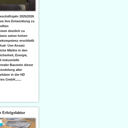
eschäftsjahr 2025/2026
 um ihre Entwicklung zu
ellten
men deutlich zu
Basis seiner hohen
emkompetenz erschließt
Dual- Use-Ansatz
iche Märkte in den
icherheit, Energie,
 industrielle
raler Baustein dieser
ündelung aller
itäten in der HD
es GmbH.......
er Erfolgsfaktor