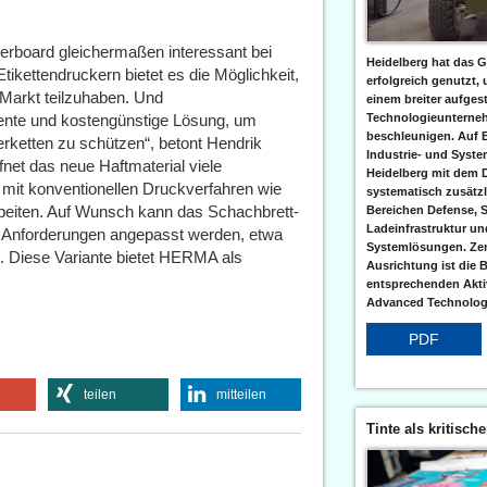
board gleichermaßen interessant bei
Heidelberg hat das G
ikettendruckern bietet es die Möglichkeit,
erfolgreich genutzt,
 Markt teilzuhaben. Und
einem breiter aufgest
ente und kostengünstige Lösung, um
Technologieunterneh
beschleunigen. Auf 
rketten zu schützen“, betont Hendrik
Industrie- und Syst
et das neue Haftmaterial viele
Heidelberg mit dem 
 mit konventionellen Druckverfahren wie
systematisch zusätzl
beiten. Auf Wunsch kann das Schachbrett-
Bereichen Defense, S
Ladeinfrastruktur und
 Anforderungen angepasst werden, etwa
Systemlösungen. Zent
go. Diese Variante bietet HERMA als
Ausrichtung ist die B
entsprechenden Aktiv
Advanced Technologi
PDF
teilen
mitteilen
Tinte als kritisch