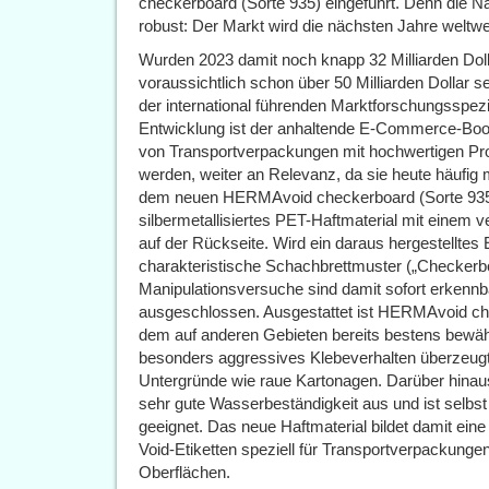
checkerboard (Sorte 935) eingeführt. Denn die N
robust: Der Markt wird die nächsten Jahre weltwe
Wurden 2023 damit noch knapp 32 Milliarden Dol
voraussichtlich schon über 50 Milliarden Dollar 
der international führenden Marktforschungsspezia
Entwicklung ist der anhaltende E-Commerce-Boo
von Transportverpackungen mit hochwertigen Pr
werden, weiter an Relevanz, da sie heute häufig
dem neuen HERMAvoid checkerboard (Sorte 935)
silbermetallisiertes PET-Haftmaterial mit einem 
auf der Rückseite. Wird ein daraus hergestelltes E
charakteristische Schachbrettmuster („Checkerbo
Manipulationsversuche sind damit sofort erkennb
ausgeschlossen. Ausgestattet ist HERMAvoid ch
dem auf anderen Gebieten bereits bestens bewähr
besonders aggressives Klebeverhalten überzeugt. 
Untergründe wie raue Kartonagen. Darüber hinaus 
sehr gute Wasserbeständigkeit aus und ist selbst
geeignet. Das neue Haftmaterial bildet damit eine
Void-Etiketten speziell für Transportverpackungen
Oberflächen.