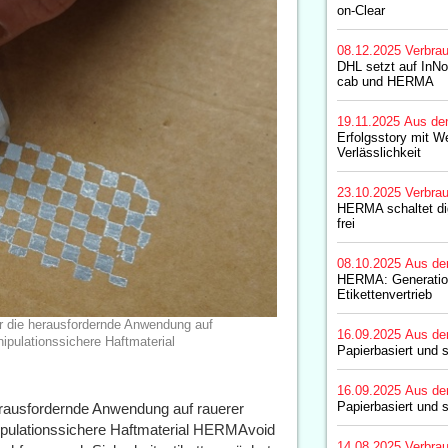
on-Clear
08.12.2025
Verbrau
DHL setzt auf InNo
cab und HERMA
19.11.2025
Aus de
Erfolgsstory mit We
Verlässlichkeit
23.10.2025
Verbrau
HERMA schaltet di
frei
08.10.2025
Aus de
HERMA: Generatio
Etikettenvertrieb
ür die herausfordernde Anwendung auf
16.09.2025
Aus de
ipulationssichere Haftmaterial
Papierbasiert und 
16.09.2025
Aus de
Papierbasiert und 
herausfordernde Anwendung auf rauerer
ipulationssichere Haftmaterial HERMAvoid
14.08.2025
Verbrau