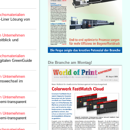
chsmaterialien
-Liner Lösung von
n Unternehmen
itblick und
chsmaterialien
gitalen GreenGuide
Die Branche am Montag!
n Unternehmen
nswechsel im
n Unternehmen
semi-transparent
n Unternehmen
semi-transparent
chsmaterialien