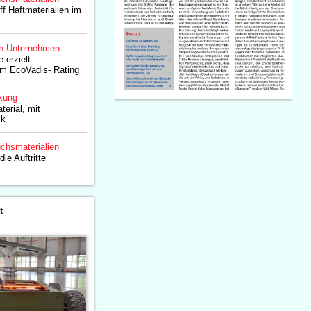
f Haftmaterialien im
n Unternehmen
 erzielt
im EcoVadis- Rating
kung
erial, mit
ik
chsmaterialien
le Auftritte
t