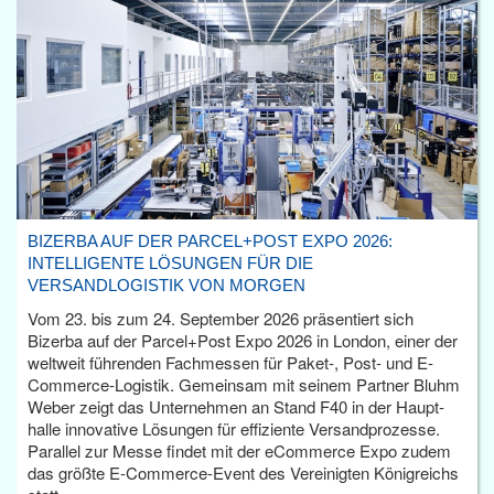
BIZERBA AUF DER PARCEL+POST EXPO 2026:
INTELLIGENTE LÖSUNGEN FÜR DIE
VERSANDLOGISTIK VON MORGEN
Vom 23. bis zum 24. September 2026 präsentiert sich
Bizerba auf der Parcel+Post Expo 2026 in London, einer der
weltweit führenden Fachmessen für Paket-, Post- und E-
Commerce-Logistik. Gemeinsam mit seinem Partner Bluhm
Weber zeigt das Unternehmen an Stand F40 in der Haupt­
halle innovative Lösungen für effiziente Versandprozesse.
Parallel zur Messe findet mit der eCommerce Expo zudem
das größte E-Commerce-Event des Vereinigten Königreichs