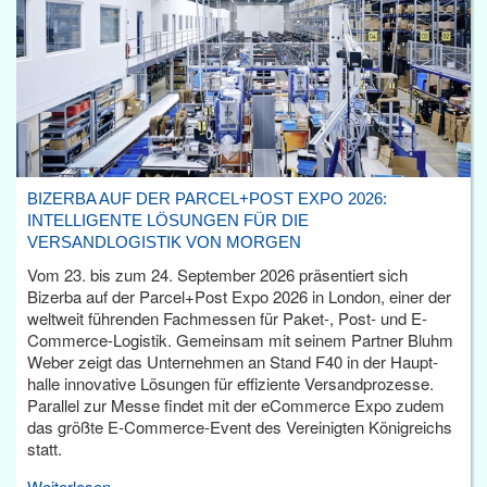
BIZERBA AUF DER PARCEL+POST EXPO 2026:
INTELLIGENTE LÖSUNGEN FÜR DIE
VERSANDLOGISTIK VON MORGEN
Vom 23. bis zum 24. September 2026 präsentiert sich
Bizerba auf der Parcel+Post Expo 2026 in London, einer der
weltweit führenden Fachmessen für Paket-, Post- und E-
Commerce-Logistik. Gemeinsam mit seinem Partner Bluhm
Weber zeigt das Unternehmen an Stand F40 in der Haupt­
halle innovative Lösungen für effiziente Versandprozesse.
Parallel zur Messe findet mit der eCommerce Expo zudem
das größte E-Commerce-Event des Vereinigten Königreichs
statt.
Weiterlesen...