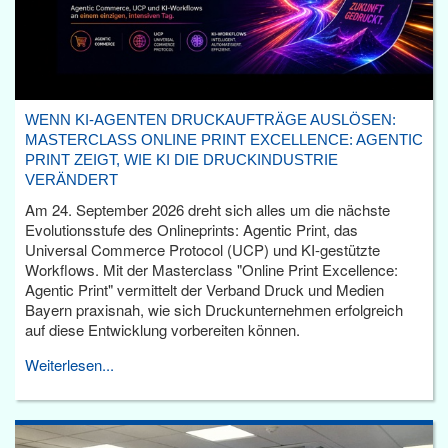
WENN KI-AGENTEN DRUCKAUFTRÄGE AUSLÖSEN:
MASTERCLASS ONLINE PRINT EXCELLENCE: AGENTIC
PRINT ZEIGT, WIE KI DIE DRUCKINDUSTRIE
VERÄNDERT
Am 24. September 2026 dreht sich alles um die nächste
Evolutionsstufe des Onlineprints: Agentic Print, das
Universal Commerce Protocol (UCP) und KI-gestützte
Workflows. Mit der Masterclass "Online Print Excellence:
Agentic Print" vermittelt der Verband Druck und Medien
Bayern praxisnah, wie sich Druckunternehmen erfolgreich
auf diese Entwicklung vorbereiten können.
Weiterlesen...