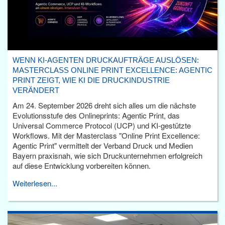
WENN KI-AGENTEN DRUCKAUFTRÄGE AUSLÖSEN:
MASTERCLASS ONLINE PRINT EXCELLENCE: AGENTIC
PRINT ZEIGT, WIE KI DIE DRUCKINDUSTRIE
VERÄNDERT
Am 24. September 2026 dreht sich alles um die nächste
Evolutionsstufe des Onlineprints: Agentic Print, das
Universal Commerce Protocol (UCP) und KI-gestützte
Workflows. Mit der Masterclass "Online Print Excellence:
Agentic Print" vermittelt der Verband Druck und Medien
Bayern praxisnah, wie sich Druckunternehmen erfolgreich
auf diese Entwicklung vorbereiten können.
Weiterlesen...