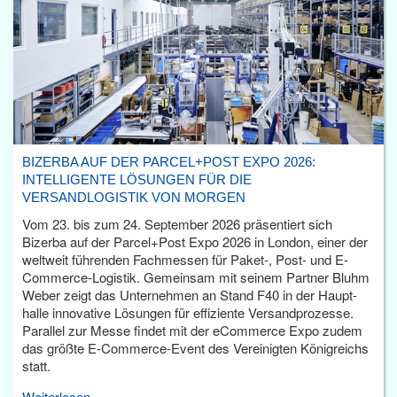
BIZERBA AUF DER PARCEL+POST EXPO 2026:
INTELLIGENTE LÖSUNGEN FÜR DIE
VERSANDLOGISTIK VON MORGEN
Vom 23. bis zum 24. September 2026 präsentiert sich
Bizerba auf der Parcel+Post Expo 2026 in London, einer der
weltweit führenden Fachmessen für Paket-, Post- und E-
Commerce-Logistik. Gemeinsam mit seinem Partner Bluhm
Weber zeigt das Unternehmen an Stand F40 in der Haupt­
halle innovative Lösungen für effiziente Versandprozesse.
Parallel zur Messe findet mit der eCommerce Expo zudem
das größte E-Commerce-Event des Vereinigten Königreichs
statt.
Weiterlesen...