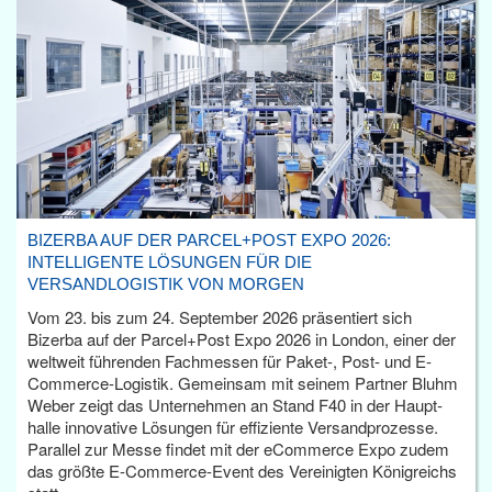
BIZERBA AUF DER PARCEL+POST EXPO 2026:
INTELLIGENTE LÖSUNGEN FÜR DIE
VERSANDLOGISTIK VON MORGEN
Vom 23. bis zum 24. September 2026 präsentiert sich
Bizerba auf der Parcel+Post Expo 2026 in London, einer der
weltweit führenden Fachmessen für Paket-, Post- und E-
Commerce-Logistik. Gemeinsam mit seinem Partner Bluhm
Weber zeigt das Unternehmen an Stand F40 in der Haupt­
halle innovative Lösungen für effiziente Versandprozesse.
Parallel zur Messe findet mit der eCommerce Expo zudem
das größte E-Commerce-Event des Vereinigten Königreichs