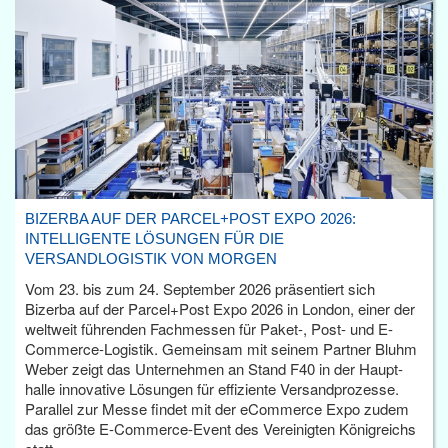
BIZERBA AUF DER PARCEL+POST EXPO 2026:
INTELLIGENTE LÖSUNGEN FÜR DIE
VERSANDLOGISTIK VON MORGEN
Vom 23. bis zum 24. September 2026 präsentiert sich
Bizerba auf der Parcel+Post Expo 2026 in London, einer der
weltweit führenden Fachmessen für Paket-, Post- und E-
Commerce-Logistik. Gemeinsam mit seinem Partner Bluhm
Weber zeigt das Unternehmen an Stand F40 in der Haupt­
halle innovative Lösungen für effiziente Versandprozesse.
Parallel zur Messe findet mit der eCommerce Expo zudem
das größte E-Commerce-Event des Vereinigten Königreichs