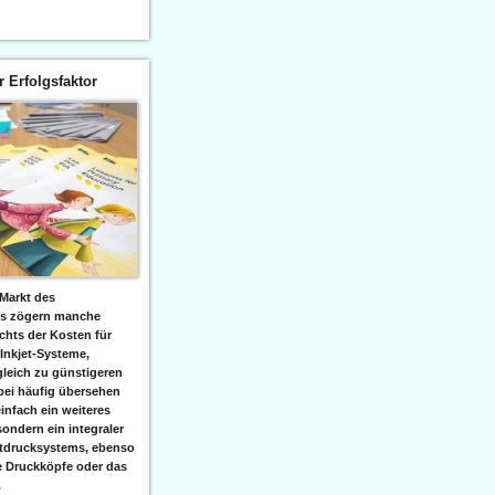
er Erfolgsfaktor
Markt des
ks zögern manche
hts der Kosten für
 Inkjet-Systeme,
leich zu günstigeren
bei häufig übersehen
einfach ein weiteres
sondern ein integraler
etdrucksystems, ebenso
e Druckköpfe oder das
.