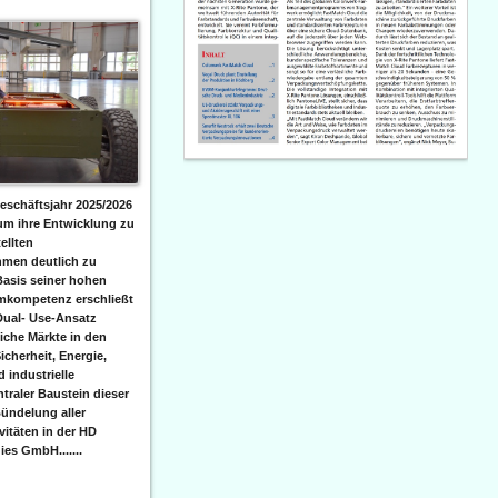
eschäftsjahr 2025/2026
 um ihre Entwicklung zu
ellten
men deutlich zu
Basis seiner hohen
emkompetenz erschließt
Dual- Use-Ansatz
iche Märkte in den
icherheit, Energie,
 industrielle
raler Baustein dieser
ündelung aller
itäten in der HD
es GmbH.......