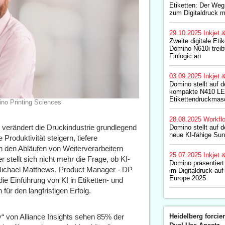
Etiketten: Der W
zum Digitaldruck 
29.10.2025
Inkjet 
Zweite digitale Et
Domino N610i trei
Finlogic an
03.09.2025
Inkjet 
Domino stellt auf d
kompakte N410 LE
Etikettendruckmas
no Printing Sciences
28.08.2025
Workfl
I) verändert die Druckindustrie grundlegend
Domino stellt auf 
neue KI-fähige Sun
 Produktivität steigern, tiefere
in den Abläufen von Weiterverarbeitern
25.07.2025
Inkjet 
 stellt sich nicht mehr die Frage, ob KI-
Domino präsentiert
 Michael Matthews, Product Manager - DP
im Digitaldruck au
Europe 2025
ie Einführung von KI in Etiketten- und
r den langfristigen Erfolg.
ry“ von Alliance Insights sehen 85% der
Heidelberg forcier