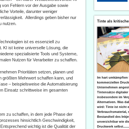
ng von Fehlern vor der Ausgabe sowie
che Vorteile, darunter weniger
lässigkeit. Allerdings geben bisher nur
Tinte als kritisch
u nutzen.
Technologien ist es essenziell zu
. KI ist keine universelle Lösung, die
hiedene spezialisierte Tools und Systeme,
malen Nutzen für Verarbeiter zu schaffen.
ernehmen Prioritäten setzen, planen und
en größten Mehrwert schaffen kann, und
Im hart umkämpften 
kommerziellen Druc
 Case – beispielsweise die Automatisierung
Unternehmen angesic
en Einsatz schrittweise im gesamten
Tintensätze digitaler
insbesondere im Verg
Alternativen. Was da
wird: Tinte ist nicht 
Verbrauchsmaterial, 
tem zu schaffen, in dem jede Phase der
Bestandteil des Inkj
rozesses hinsichtlich Geschwindigkeit,
unverzichtbar wie di
Entsprechend wichtig ist die Qualität der
Druckwerk selbst......