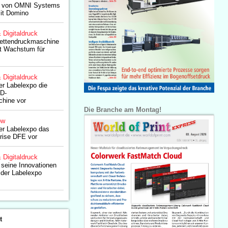
eg von OMNI Systems
mit Domino
& Digitaldruck
ikettendruckmaschine
bt Wachstum für
& Digitaldruck
er Labelexpo die
D-
chine vor
Die Branche am Montag!
ow
der Labelexpo das
rise DFE vor
& Digitaldruck
 seine Innovationen
f der Labelexpo
t