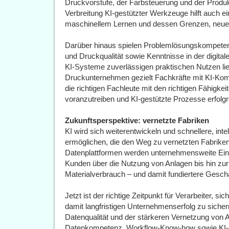
Druckvorstufe, der Farbsteuerung und der Produkt
Verbreitung KI-gestützter Werkzeuge hilft auch e
maschinellem Lernen und dessen Grenzen, neue 
Darüber hinaus spielen Problemlösungskompeten
und Druckqualität sowie Kenntnisse in der digital
KI-Systeme zuverlässigen praktischen Nutzen lie
Druckunternehmen gezielt Fachkräfte mit KI-Komp
die richtigen Fachleute mit den richtigen Fähigk
voranzutreiben und KI-gestützte Prozesse erfolgr
Zukunftsperspektive: vernetzte Fabriken
KI wird sich weiterentwickeln und schnellere, inte
ermöglichen, die den Weg zu vernetzten Fabrik
Datenplattformen werden unternehmensweite Ein
Kunden über die Nutzung von Anlagen bis hin z
Materialverbrauch – und damit fundiertere Gesch
Jetzt ist der richtige Zeitpunkt für Verarbeiter, s
damit langfristigen Unternehmenserfolg zu siche
Datenqualität und der stärkeren Vernetzung vo
Datenkompetenz, Workflow-Know-how sowie KI-g