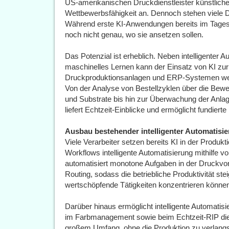
US-amerikanischen Druckdienstleister künstliche I
Wettbewerbsfähigkeit an. Dennoch stehen viele
Während erste KI-Anwendungen bereits im Tages
noch nicht genau, wo sie ansetzen sollen.
Das Potenzial ist erheblich. Neben intelligenter 
maschinelles Lernen kann der Einsatz von KI zu
Druckproduktionsanlagen und ERP-Systemen wertv
Von der Analyse von Bestellzyklen über die Bewe
und Substrate bis hin zur Überwachung der Anlag
liefert Echtzeit-Einblicke und ermöglicht fundiert
Ausbau bestehender intelligenter Automatisi
Viele Verarbeiter setzen bereits KI in der Produ
Workflows intelligente Automatisierung mithilfe v
automatisiert monotone Aufgaben in der Druckvor
Routing, sodass die betriebliche Produktivität ste
wertschöpfende Tätigkeiten konzentrieren könne
Darüber hinaus ermöglicht intelligente Automatis
im Farbmanagement sowie beim Echtzeit-RIP die 
großem Umfang, ohne die Produktion zu verlangsa