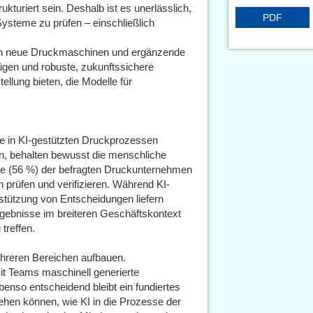
kturiert sein. Deshalb ist es unerlässlich,
PDF
steme zu prüfen – einschließlich
.
lten neue Druckmaschinen und ergänzende
gen und robuste, zukunftssichere
llung bieten, die Modelle für
le in KI-gestützten Druckprozessen
en, behalten bewusst die menschliche
lfte (56 %) der befragten Druckunternehmen
en prüfen und verifizieren. Während KI-
tützung von Entscheidungen liefern
gebnisse im breiteren Geschäftskontext
treffen.
reren Bereichen aufbauen.
t Teams maschinell generierte
enso entscheidend bleibt ein fundiertes
ehen können, wie KI in die Prozesse der