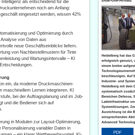
Dual-Use-Ansatz
ntelligenz als entscheidend für die
 Druckunternehmen noch am Anfang:
geschäft eingesetzt werden, wissen 42%
Automatisierung und Optimierung durch
r Analyse von Daten aus
olle neue Geschäftseinblicke liefern.
rtung von Nachbestellmustern für Tinte
Heidelberg hat das G
enleistung und Wartungsintervalle – KI
erfolgreich genutzt,
e Entscheidungen.
einem breiter aufgest
Technologieunterneh
beschleunigen. Auf 
erung
Industrie- und Syst
ktion ein, da moderne Druckmaschinen-
Heidelberg mit dem 
on maschinellem Lernen integrieren. KI
systematisch zusätzl
stufe, bei der Auftragsplanung und im Job-
Bereichen Defense, S
Ladeinfrastruktur und
igt und die Bediener sich auf
Systemlösungen. Zent
n.
Ausrichtung ist die B
entsprechenden Aktiv
ierung in Modulen zur Layout-Optimierung,
Advanced Technologi
Personalisierung variabler Daten in
PDF
men – ein klarer Wettbewerbsvorteil. KI-