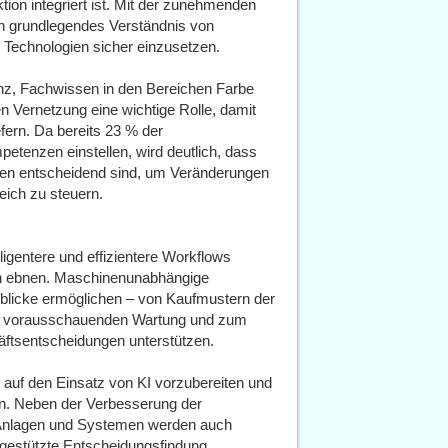
ion integriert ist. Mit der zunehmenden
in grundlegendes Verständnis von
Technologien sicher einzusetzen.
z, Fachwissen in den Bereichen Farbe
en Vernetzung eine wichtige Rolle, damit
fern. Da bereits 23 % der
etenzen einstellen, wird deutlich, dass
eiten entscheidend sind, um Veränderungen
eich zu steuern.
lligentere und effizientere Workflows
en ebnen. Maschinenunabhängige
blicke ermöglichen – von Kaufmustern der
ur vorausschauenden Wartung und zum
äftsentscheidungen unterstützen.
ich auf den Einsatz von KI vorzubereiten und
rn. Neben der Verbesserung der
n Anlagen und Systemen werden auch
estützte Entscheidungsfindung