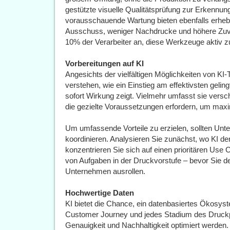
gestützte visuelle Qualitätsprüfung zur Erkennu
vorausschauende Wartung bieten ebenfalls erhebli
Ausschuss, weniger Nachdrucke und höhere Zuver
10% der Verarbeiter an, diese Werkzeuge aktiv z
Vorbereitungen auf KI
Angesichts der vielfältigen Möglichkeiten von KI-
verstehen, wie ein Einstieg am effektivsten gelingt
sofort Wirkung zeigt. Vielmehr umfasst sie versc
die gezielte Voraussetzungen erfordern, um maxi
Um umfassende Vorteile zu erzielen, sollten Unt
koordinieren. Analysieren Sie zunächst, wo KI d
konzentrieren Sie sich auf einen prioritären Use
von Aufgaben in der Druckvorstufe – bevor Sie d
Unternehmen ausrollen.
Hochwertige Daten
KI bietet die Chance, ein datenbasiertes Ökosys
Customer Journey und jedes Stadium des Druckp
Genauigkeit und Nachhaltigkeit optimiert werden. 