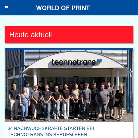
WORLD OF PRINT
Toggle
navigation
Heute aktuell
34 NACHWUCHSKRÄFTE STARTEN BEI
TECHNOTRANS INS BERUFSLEBEN