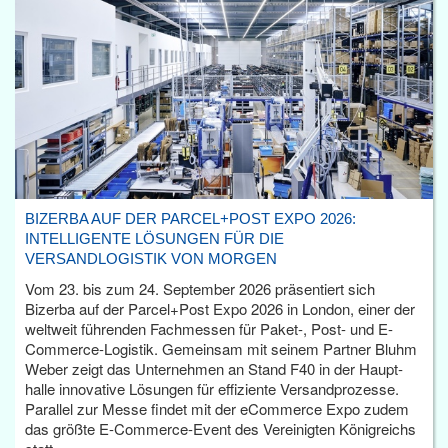
BIZERBA AUF DER PARCEL+POST EXPO 2026:
INTELLIGENTE LÖSUNGEN FÜR DIE
VERSANDLOGISTIK VON MORGEN
Vom 23. bis zum 24. September 2026 präsentiert sich
Bizerba auf der Parcel+Post Expo 2026 in London, einer der
weltweit führenden Fachmessen für Paket-, Post- und E-
Commerce-Logistik. Gemeinsam mit seinem Partner Bluhm
Weber zeigt das Unternehmen an Stand F40 in der Haupt­
halle innovative Lösungen für effiziente Versandprozesse.
Parallel zur Messe findet mit der eCommerce Expo zudem
das größte E-Commerce-Event des Vereinigten Königreichs