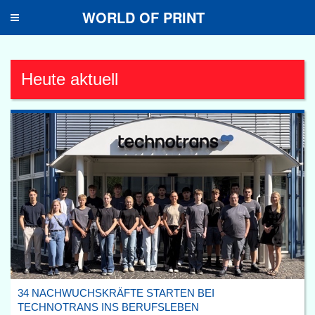
WORLD OF PRINT
Toggle
navigation
Heute aktuell
34 NACHWUCHSKRÄFTE STARTEN BEI
TECHNOTRANS INS BERUFSLEBEN