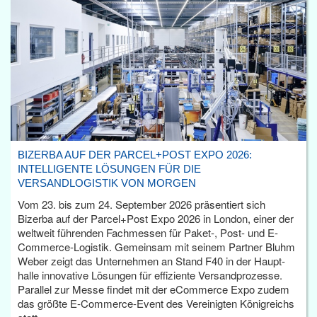
BIZERBA AUF DER PARCEL+POST EXPO 2026:
INTELLIGENTE LÖSUNGEN FÜR DIE
VERSANDLOGISTIK VON MORGEN
Vom 23. bis zum 24. September 2026 präsentiert sich
Bizerba auf der Parcel+Post Expo 2026 in London, einer der
weltweit führenden Fachmessen für Paket-, Post- und E-
Commerce-Logistik. Gemeinsam mit seinem Partner Bluhm
Weber zeigt das Unternehmen an Stand F40 in der Haupt­
halle innovative Lösungen für effiziente Versandprozesse.
Parallel zur Messe findet mit der eCommerce Expo zudem
das größte E-Commerce-Event des Vereinigten Königreichs