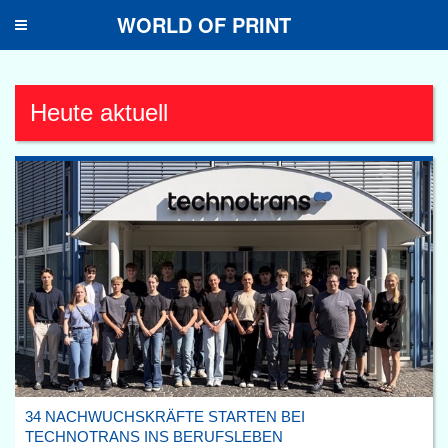
WORLD OF PRINT
Toggle
navigation
Heute aktuell
34 NACHWUCHSKRÄFTE STARTEN BEI
TECHNOTRANS INS BERUFSLEBEN