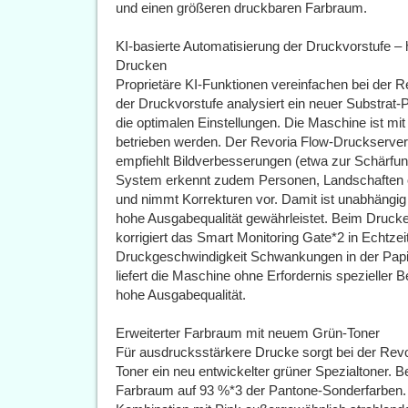
und einen größeren druckbaren Farbraum.
KI-basierte Automatisierung der Druckvorstufe – 
Drucken
Proprietäre KI-Funktionen vereinfachen bei der
der Druckvorstufe analysiert ein neuer Substrat-P
die optimalen Einstellungen. Die Maschine ist mit 
betrieben werden. Der Revoria Flow-Druckserver
empfiehlt Bildverbesserungen (etwa zur Schärfung
System erkennt zudem Personen, Landschaften o
und nimmt Korrekturen vor. Damit ist unabhängig 
hohe Ausgabequalität gewährleistet. Beim Drucke
korrigiert das Smart Monitoring Gate*2 in Echtze
Druckgeschwindigkeit Schwankungen in der Papie
liefert die Maschine ohne Erfordernis spezieller 
hohe Ausgabequalität.
Erweiterter Farbraum mit neuem Grün-Toner
Für ausdrucksstärkere Drucke sorgt bei der Re
Toner ein neu entwickelter grüner Spezialtoner.
Farbraum auf 93 %*3 der Pantone-Sonderfarben. 