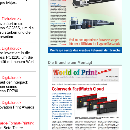
ges Inkjet-
& Digitaldruck
vestiert in die
ress SC285S, um die
zu stärken und die
erweitern
& Digitaldruck
e investiert in die
ress PC1120, um die
zität mit hohem Wert
Die Branche am Montag!
& Digitaldruck
 auf der interpack
nen seines
Press FP790
& Digitaldruck
novation Print Awards
arge-Format-Printing
ton Beta-Tester