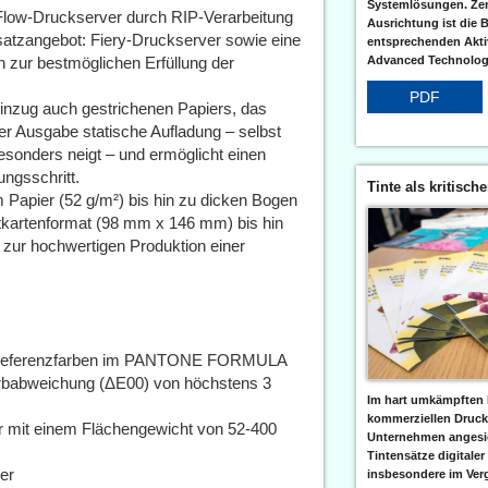
Systemlösungen. Zent
Flow-Druckserver durch RIP-Verarbeitung
Ausrichtung ist die B
usatzangebot: Fiery-Druckserver sowie eine
entsprechenden Aktiv
Advanced Technologi
zur bestmöglichen Erfüllung der
PDF
einzug auch gestrichenen Papiers, das
 der Ausgabe statische Aufladung – selbst
besonders neigt – und ermöglicht einen
ngsschritt.
Tinte als kritisch
Papier (52 g/m²) bis hin zu dicken Bogen
stkartenformat (98 mm x 146 mm) bis hin
zur hochwertigen Produktion einer
er Referenzfarben im PANTONE FORMULA
rbabweichung (ΔE00) von höchstens 3
Im hart umkämpften 
kommerziellen Druc
r mit einem Flächengewicht von 52-400
Unternehmen angesic
Tintensätze digitaler
er
insbesondere im Verg