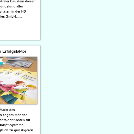
raler Baustein dieser
ündelung aller
itäten in der HD
es GmbH.......
er Erfolgsfaktor
Markt des
ks zögern manche
hts der Kosten für
 Inkjet-Systeme,
leich zu günstigeren