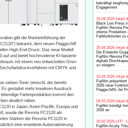
bekräftigt langfristi
Engagement
24.04.2026
Inkjet 
Black Lion Press in
Fujifilm Revoria P
interne Produktion 
Farbfunktionen zu 
ation gibt die Markteinführung der
C2120") bekannt, dem neuen Flaggschiff
20.04.2026
Inkjet 
nellen High-End-Druck. Das neue Modell
Die Entwistle Grupp
 auf und bietet hochmoderne KI-basierte
Fujifilm Revoria P
digitale Druckkapa
arbraum mit einem neu entwickelten Grün-
zu steigern
s-Sechsfarbdruckverfahren mit CMYK und
10.04.2026
Inkjet 
Fujifilm präsentiert
n sieben Toner (einschl. der bereits
2026 neue Funktio
. Es gestattet mehr kreativen Ausdruck
Flaggschiffs Jet 
ie lebendige Farbreproduktion kommt den
en deutlich näher.
04.03.2026
Inkjet 
Fujifilm kündigt In
C1120 in Japan, Asien-Pazifik, Europa und
2026 an
eß, wurde die Revoria PC2120 als
hrten Stärken der Revoria PC1120 in
20.02.2026
LFP - L
usätzlich eine erweiterte Automatisierung
Fujifilm Acuity Tri