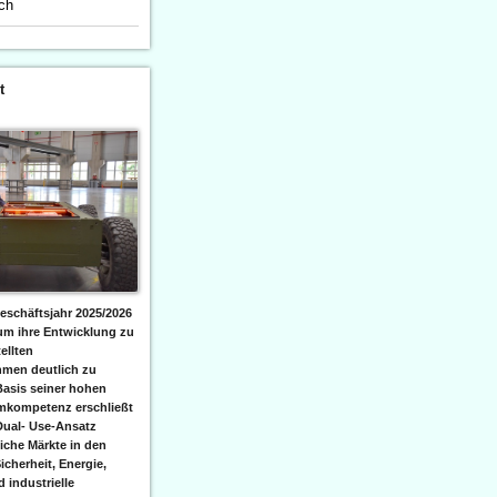
ich
t
eschäftsjahr 2025/2026
 um ihre Entwicklung zu
ellten
men deutlich zu
Basis seiner hohen
emkompetenz erschließt
Dual- Use-Ansatz
iche Märkte in den
icherheit, Energie,
 industrielle