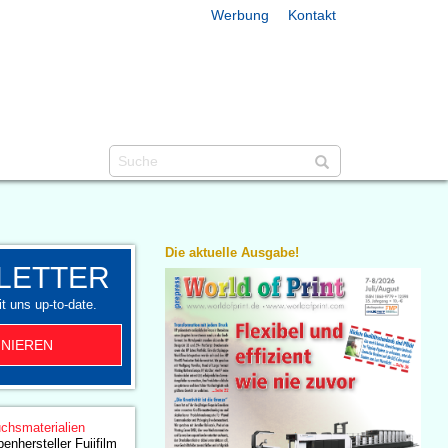
Werbung
Kontakt
Die aktuelle Ausgabe!
LETTER
t uns up-to-date.
NIEREN
chsmaterialien
benhersteller Fujifilm