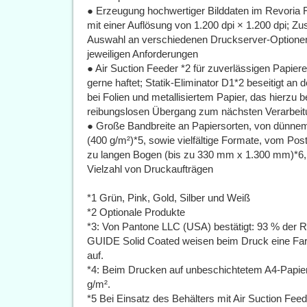
● Erzeugung hochwertiger Bilddaten im Revoria 
mit einer Auflösung von 1.200 dpi × 1.200 dpi; Z
Auswahl an verschiedenen Druckserver-Optionen 
jeweiligen Anforderungen
● Air Suction Feeder *2 für zuverlässigen Papier
gerne haftet; Statik-Eliminator D1*2 beseitigt an
bei Folien und metallisiertem Papier, das hierzu 
reibungslosen Übergang zum nächsten Verarbeitu
● Große Bandbreite an Papiersorten, von dünnem 
(400 g/m²)*5, sowie vielfältige Formate, vom Po
zu langen Bogen (bis zu 330 mm x 1.300 mm)*6, 
Vielzahl von Druckaufträgen
*1 Grün, Pink, Gold, Silber und Weiß
*2 Optionale Produkte
*3: Von Pantone LLC (USA) bestätigt: 93 % d
GUIDE Solid Coated weisen beim Druck eine Fa
auf.
*4: Beim Drucken auf unbeschichtetem A4-Papie
g/m².
*5 Bei Einsatz des Behälters mit Air Suction Feed