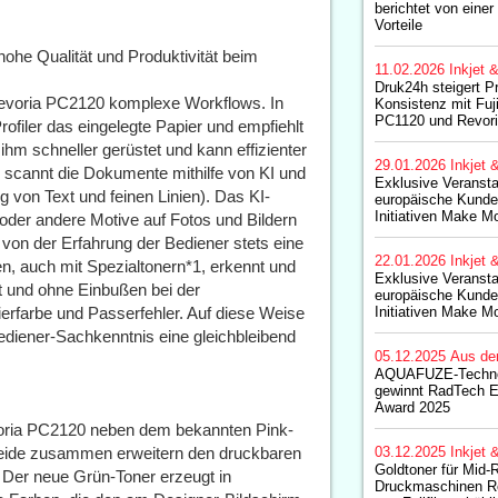
berichtet von einer
Vorteile
hohe Qualität und Produktivität beim
11.02.2026
Inkjet 
Druk24h steigert Pr
 Revoria PC2120 komplexe Workflows. In
Konsistenz mit Fuj
PC1120 und Revor
rofiler das eingelegte Papier und empfiehlt
ihm schneller gerüstet und kann effizienter
29.01.2026
Inkjet 
 scannt die Dokumente mithilfe von KI und
Exklusive Veranstal
 von Text und feinen Linien). Das KI-
europäische Kunde
Initiativen Make M
der andere Motive auf Fotos und Bildern
von der Erfahrung der Bediener stets eine
22.01.2026
Inkjet 
n, auch mit Spezialtonern*1, erkennt und
Exklusive Veranstal
it und ohne Einbußen bei der
europäische Kunde
rfarbe und Passerfehler. Auf diese Weise
Initiativen Make M
Bediener-Sachkenntnis eine gleichbleibend
05.12.2025
Aus de
AQUAFUZE-Technolo
gewinnt RadTech E
Award 2025
voria PC2120 neben dem bekannten Pink-
 Beide zusammen erweitern den druckbaren
03.12.2025
Inkjet 
Goldtoner für Mid-
Der neue Grün-Toner erzeugt in
Druckmaschinen Re