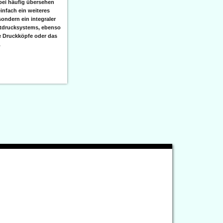
bei häufig übersehen
einfach ein weiteres
sondern ein integraler
etdrucksystems, ebenso
e Druckköpfe oder das
.