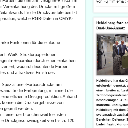
e Farben, die den am Designer-Bildschirm
von Fujifilm erhältl
r Vereinfachung des Drucks mit großem
eitaufwands für die Druckvorstufe besitzt
eparation, welche RGB-Daten in CMYK-
Heidelberg forcier
Dual-Use-Ansatz
arke Funktionen für die einfache
rent, Weiß, Strukturpapiertoner
Magenta-Separation durch einen einfachen
onvertiert, wodurch leuchtende Farben
ttes und attraktives Finish des
Heidelberg hat das G
es Spezialtoner-Farbausdrucks am
erfolgreich genutzt,
fwand für die Farbprüfung, minimiert die
einem breiter aufgest
Technologieunterneh
t eine effiziente Designproduktion. Anhand
beschleunigen. Auf 
rs können die Druckergebnisse von
Industrie- und Syst
en geprüft werden.
Heidelberg mit dem 
t einer der branchenweit kleinsten
systematisch zusätzl
Bereichen Defense, S
ohe Druckgeschwindigkeit von bis zu 120
Ladeinfrastruktur und