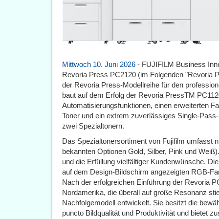
Mittwoch 10. Juni 2026
- FUJIFILM Business Innov
Revoria Press PC2120 (im Folgenden "Revoria P
der Revoria Press-Modellreihe für den professio
baut auf dem Erfolg der Revoria PressTM PC1120
Automatisierungsfunktionen, einen erweiterten F
Toner und ein extrem zuverlässiges Single-Pas
zwei Spezialtonern.
Das Spezialtonersortiment von Fujifilm umfasst nu
bekannten Optionen Gold, Silber, Pink und Weiß)
und die Erfüllung vielfältiger Kundenwünsche. D
auf dem Design-Bildschirm angezeigten RGB-Farb
Nach der erfolgreichen Einführung der Revoria P
Nordamerika, die überall auf große Resonanz sti
Nachfolgemodell entwickelt. Sie besitzt die bewä
puncto Bildqualität und Produktivität und bietet z