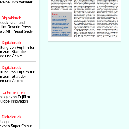
 Reihe unmittelbarer
& Digitaldruck
oduktivität und
ifilm Revoria Press
ia XMF PressReady
& Digitaldruck
tung von Fujifilm für
n zum Start der
ore und Aspire
& Digitaldruck
tung von Fujifilm für
n zum Start der
ore und Aspire
n Unternehmen
gie von Fujifilm
urope Innovation
& Digitaldruck
Range-
voria 5uper Colour