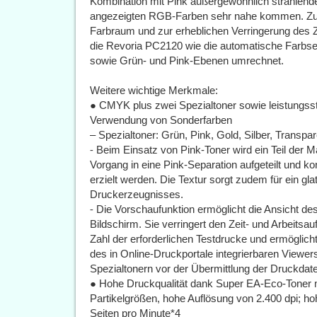
Kombination mit Pink außergewöhnlich strahlend
angezeigten RGB-Farben sehr nahe kommen. Zu
Farbraum und zur erheblichen Verringerung des Z
die Revoria PC2120 wie die automatische Farbs
sowie Grün- und Pink-Ebenen umrechnet.
Weitere wichtige Merkmale:
● CMYK plus zwei Spezialtoner sowie leistungsst
Verwendung von Sonderfarben
– Spezialtoner: Grün, Pink, Gold, Silber, Transpa
⁃ Beim Einsatz von Pink-Toner wird ein Teil der 
Vorgang in eine Pink-Separation aufgeteilt und k
erzielt werden. Die Textur sorgt zudem für ein gla
Druckerzeugnisses.
⁃ Die Vorschaufunktion ermöglicht die Ansicht d
Bildschirm. Sie verringert den Zeit- und Arbeitsau
Zahl der erforderlichen Testdrucke und ermöglich
des in Online-Druckportale integrierbaren Viewe
Spezialtonern vor der Übermittlung der Druckdat
● Hohe Druckqualität dank Super EA-Eco-Toner mi
Partikelgrößen, hohe Auflösung von 2.400 dpi; h
Seiten pro Minute*4