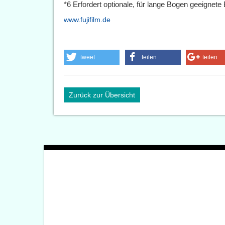
*6 Erfordert optionale, für lange Bogen geeignet
www.fujifilm.de
tweet
teilen
teilen
Zurück zur Übersicht