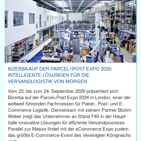
BIZERBA AUF DER PARCEL+POST EXPO 2026:
INTELLIGENTE LÖSUNGEN FÜR DIE
VERSANDLOGISTIK VON MORGEN
Vom 23. bis zum 24. September 2026 präsentiert sich
Bizerba auf der Parcel+Post Expo 2026 in London, einer der
weltweit führenden Fachmessen für Paket-, Post- und E-
Commerce-Logistik. Gemeinsam mit seinem Partner Bluhm
Weber zeigt das Unternehmen an Stand F40 in der Haupt­
halle innovative Lösungen für effiziente Versandprozesse.
Parallel zur Messe findet mit der eCommerce Expo zudem
das größte E-Commerce-Event des Vereinigten Königreichs