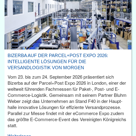
BIZERBA AUF DER PARCEL+POST EXPO 2026:
INTELLIGENTE LÖSUNGEN FÜR DIE
VERSANDLOGISTIK VON MORGEN
Vom 23. bis zum 24. September 2026 präsentiert sich
Bizerba auf der Parcel+Post Expo 2026 in London, einer der
weltweit führenden Fachmessen für Paket-, Post- und E-
Commerce-Logistik. Gemeinsam mit seinem Partner Bluhm
Weber zeigt das Unternehmen an Stand F40 in der Haupt­
halle innovative Lösungen für effiziente Versandprozesse.
Parallel zur Messe findet mit der eCommerce Expo zudem
das größte E-Commerce-Event des Vereinigten Königreichs
statt.
Weiterlesen...