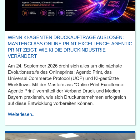
WENN KI-AGENTEN DRUCKAUFTRÄGE AUSLÖSEN:
MASTERCLASS ONLINE PRINT EXCELLENCE: AGENTIC
PRINT ZEIGT, WIE KI DIE DRUCKINDUSTRIE
VERÄNDERT
Am 24. September 2026 dreht sich alles um die nächste
Evolutionsstufe des Onlineprints: Agentic Print, das
Universal Commerce Protocol (UCP) und KI-gestützte
Workflows. Mit der Masterclass "Online Print Excellence:
Agentic Print" vermittelt der Verband Druck und Medien
Bayern praxisnah, wie sich Druckunternehmen erfolgreich
auf diese Entwicklung vorbereiten können.
Weiterlesen...