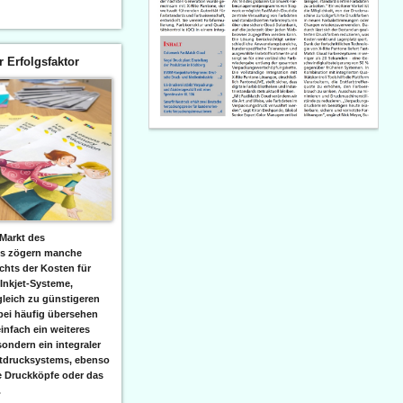
er Erfolgsfaktor
Markt des
ks zögern manche
hts der Kosten für
 Inkjet-Systeme,
leich zu günstigeren
bei häufig übersehen
einfach ein weiteres
sondern ein integraler
etdrucksystems, ebenso
e Druckköpfe oder das
.