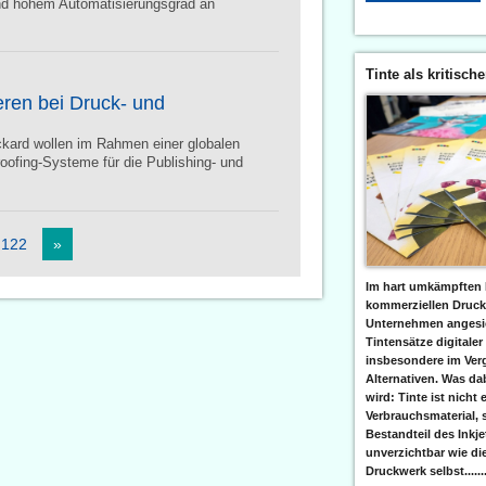
und hohem Automatisierungsgrad an
Tinte als kritisch
eren bei Druck- und
kard wollen im Rahmen einer globalen
oofing-Systeme für die Publishing- und
.122
»
Im hart umkämpften 
kommerziellen Druc
Unternehmen angesic
Tintensätze digitaler
insbesondere im Verg
Alternativen. Was da
wird: Tinte ist nicht 
Verbrauchsmaterial, 
Bestandteil des Inkj
unverzichtbar wie di
Druckwerk selbst......