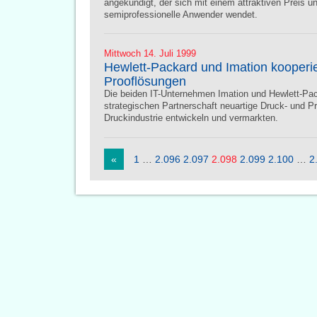
angekündigt, der sich mit einem attraktiven Preis 
semiprofessionelle Anwender wendet.
Mittwoch 14. Juli 1999
Hewlett-Packard und Imation kooperi
Prooflösungen
Die beiden IT-Unternehmen Imation und Hewlett-Pac
strategischen Partnerschaft neuartige Druck- und Pr
Druckindustrie entwickeln und vermarkten.
«
1
…
2.096
2.097
2.098
2.099
2.100
…
2