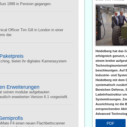
.Juni 1999 in Pension gegangen.
cal Officer Tim Gill in London in einer
ns dar.
Heidelberg hat das G
Paketpreis
erfolgreich genutzt,
einem breiter aufgest
hing, bietet ihr digitales Kamerasystem
Technologieunterneh
beschleunigen. Auf 
Industrie- und Syst
Heidelberg mit dem 
systematisch zusätzl
hen Erweiterungen
Bereichen Defense, S
at seinen modular aufgebauten
Ladeinfrastruktur und
tlich erweiterten Version 6.1 vorgestellt.
Systemlösungen. Zent
Ausrichtung ist die B
entsprechenden Aktiv
Advanced Technologi
 Semiprofis
PDF
nMate F4 einen neuen Flachbettscanner