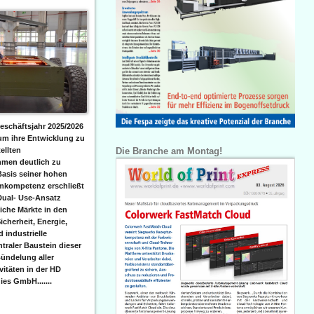
eschäftsjahr 2025/2026
 um ihre Entwicklung zu
Die Branche am Montag!
ellten
men deutlich zu
Basis seiner hohen
emkompetenz erschließt
Dual- Use-Ansatz
iche Märkte in den
icherheit, Energie,
 industrielle
raler Baustein dieser
ündelung aller
itäten in der HD
es GmbH.......