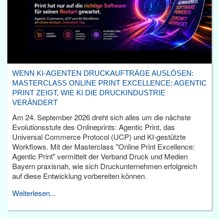
WENN KI-AGENTEN DRUCKAUFTRÄGE AUSLÖSEN:
MASTERCLASS ONLINE PRINT EXCELLENCE: AGENTIC
PRINT ZEIGT, WIE KI DIE DRUCKINDUSTRIE
VERÄNDERT
Am 24. September 2026 dreht sich alles um die nächste
Evolutionsstufe des Onlineprints: Agentic Print, das
Universal Commerce Protocol (UCP) und KI-gestützte
Workflows. Mit der Masterclass "Online Print Excellence:
Agentic Print" vermittelt der Verband Druck und Medien
Bayern praxisnah, wie sich Druckunternehmen erfolgreich
auf diese Entwicklung vorbereiten können.
Weiterlesen...