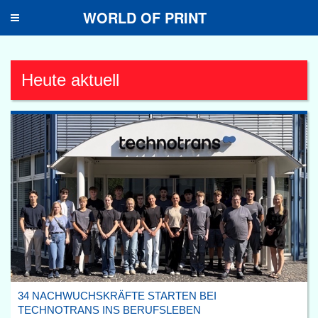
WORLD OF PRINT
Toggle
navigation
Heute aktuell
34 NACHWUCHSKRÄFTE STARTEN BEI
TECHNOTRANS INS BERUFSLEBEN