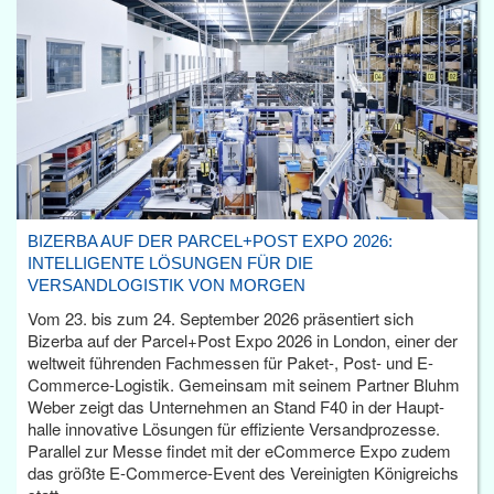
BIZERBA AUF DER PARCEL+POST EXPO 2026:
INTELLIGENTE LÖSUNGEN FÜR DIE
VERSANDLOGISTIK VON MORGEN
Vom 23. bis zum 24. September 2026 präsentiert sich
Bizerba auf der Parcel+Post Expo 2026 in London, einer der
weltweit führenden Fachmessen für Paket-, Post- und E-
Commerce-Logistik. Gemeinsam mit seinem Partner Bluhm
Weber zeigt das Unternehmen an Stand F40 in der Haupt­
halle innovative Lösungen für effiziente Versandprozesse.
Parallel zur Messe findet mit der eCommerce Expo zudem
das größte E-Commerce-Event des Vereinigten Königreichs