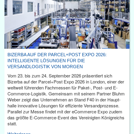
BIZERBA AUF DER PARCEL+POST EXPO 2026:
INTELLIGENTE LÖSUNGEN FÜR DIE
VERSANDLOGISTIK VON MORGEN
Vom 23. bis zum 24. September 2026 präsentiert sich
Bizerba auf der Parcel+Post Expo 2026 in London, einer der
weltweit führenden Fachmessen für Paket-, Post- und E-
Commerce-Logistik. Gemeinsam mit seinem Partner Bluhm
Weber zeigt das Unternehmen an Stand F40 in der Haupt­
halle innovative Lösungen für effiziente Versandprozesse.
Parallel zur Messe findet mit der eCommerce Expo zudem
das größte E-Commerce-Event des Vereinigten Königreichs
statt.
Weiterlesen...