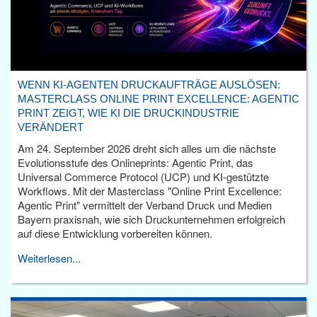
WENN KI-AGENTEN DRUCKAUFTRÄGE AUSLÖSEN:
MASTERCLASS ONLINE PRINT EXCELLENCE: AGENTIC
PRINT ZEIGT, WIE KI DIE DRUCKINDUSTRIE
VERÄNDERT
Am 24. September 2026 dreht sich alles um die nächste
Evolutionsstufe des Onlineprints: Agentic Print, das
Universal Commerce Protocol (UCP) und KI-gestützte
Workflows. Mit der Masterclass "Online Print Excellence:
Agentic Print" vermittelt der Verband Druck und Medien
Bayern praxisnah, wie sich Druckunternehmen erfolgreich
auf diese Entwicklung vorbereiten können.
Weiterlesen...