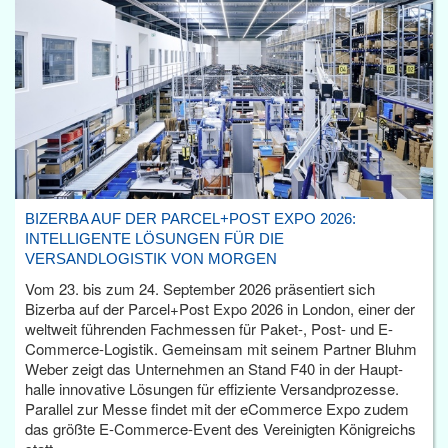
BIZERBA AUF DER PARCEL+POST EXPO 2026:
INTELLIGENTE LÖSUNGEN FÜR DIE
VERSANDLOGISTIK VON MORGEN
Vom 23. bis zum 24. September 2026 präsentiert sich
Bizerba auf der Parcel+Post Expo 2026 in London, einer der
weltweit führenden Fachmessen für Paket-, Post- und E-
Commerce-Logistik. Gemeinsam mit seinem Partner Bluhm
Weber zeigt das Unternehmen an Stand F40 in der Haupt­
halle innovative Lösungen für effiziente Versandprozesse.
Parallel zur Messe findet mit der eCommerce Expo zudem
das größte E-Commerce-Event des Vereinigten Königreichs