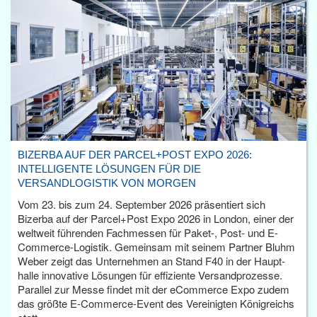
BIZERBA AUF DER PARCEL+POST EXPO 2026:
INTELLIGENTE LÖSUNGEN FÜR DIE
VERSANDLOGISTIK VON MORGEN
Vom 23. bis zum 24. September 2026 präsentiert sich
Bizerba auf der Parcel+Post Expo 2026 in London, einer der
weltweit führenden Fachmessen für Paket-, Post- und E-
Commerce-Logistik. Gemeinsam mit seinem Partner Bluhm
Weber zeigt das Unternehmen an Stand F40 in der Haupt­
halle innovative Lösungen für effiziente Versandprozesse.
Parallel zur Messe findet mit der eCommerce Expo zudem
das größte E-Commerce-Event des Vereinigten Königreichs