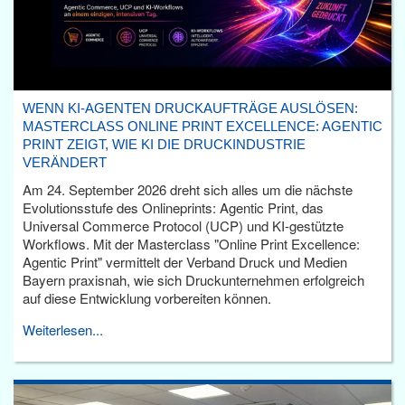
WENN KI-AGENTEN DRUCKAUFTRÄGE AUSLÖSEN:
MASTERCLASS ONLINE PRINT EXCELLENCE: AGENTIC
PRINT ZEIGT, WIE KI DIE DRUCKINDUSTRIE
VERÄNDERT
Am 24. September 2026 dreht sich alles um die nächste
Evolutionsstufe des Onlineprints: Agentic Print, das
Universal Commerce Protocol (UCP) und KI-gestützte
Workflows. Mit der Masterclass "Online Print Excellence:
Agentic Print" vermittelt der Verband Druck und Medien
Bayern praxisnah, wie sich Druckunternehmen erfolgreich
auf diese Entwicklung vorbereiten können.
Weiterlesen...