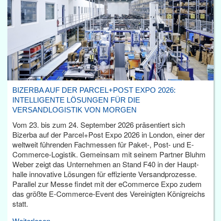
BIZERBA AUF DER PARCEL+POST EXPO 2026:
INTELLIGENTE LÖSUNGEN FÜR DIE
VERSANDLOGISTIK VON MORGEN
Vom 23. bis zum 24. September 2026 präsentiert sich
Bizerba auf der Parcel+Post Expo 2026 in London, einer der
weltweit führenden Fachmessen für Paket-, Post- und E-
Commerce-Logistik. Gemeinsam mit seinem Partner Bluhm
Weber zeigt das Unternehmen an Stand F40 in der Haupt­
halle innovative Lösungen für effiziente Versandprozesse.
Parallel zur Messe findet mit der eCommerce Expo zudem
das größte E-Commerce-Event des Vereinigten Königreichs
statt.
Weiterlesen...