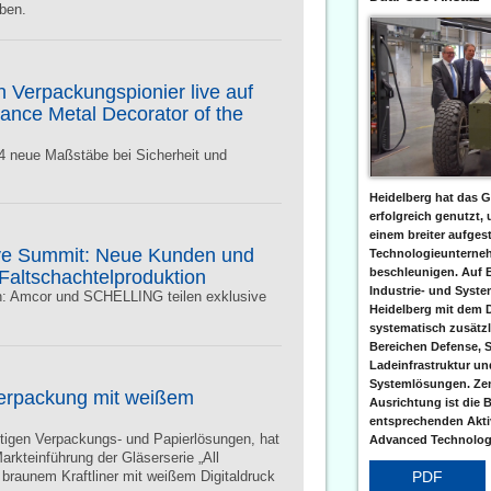
eben.
 Verpackungspionier live auf
nce Metal Decorator of the
 4 neue Maßstäbe bei Sicherheit und
Heidelberg hat das G
erfolgreich genutzt,
einem breiter aufgest
ive Summit: Neue Kunden und
Technologieunterneh
beschleunigen. Auf 
 Faltschachtelproduktion
Industrie- und Syst
h: Amcor und SCHELLING teilen exklusive
Heidelberg mit dem 
systematisch zusätzl
Bereichen Defense, S
Ladeinfrastruktur und
Systemlösungen. Zent
Verpackung mit weißem
Ausrichtung ist die B
entsprechenden Aktiv
altigen Verpackungs- und Papierlösungen, hat
Advanced Technologi
arkteinführung der Gläserserie „All
PDF
braunem Kraftliner mit weißem Digitaldruck