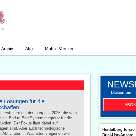
Archiv
Abo
Mobile Version
NEWS
Bleiben Sie mi
e Lösungen für die
ABON
schaffen
terstreicht auf der interpack 2026, die vom
ch als End to End-Systemintegrator für die
tion. Der Fokus liegt dabei auf
gert sind. Aber auch technologische
Heidelberg forcier
er Aktivitäten in Wachstumsregionen wie
Dual-Use-Ansatz