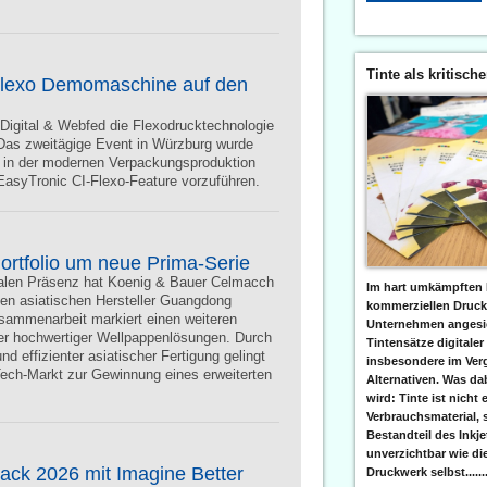
Tinte als kritisch
-Flexo Demomaschine auf den
Digital & Webfed die Flexodrucktechnologie
Das zweitägige Event in Würzburg wurde
e in der modernen Verpackungsproduktion
EasyTronic CI-Flexo-Feature vorzuführen.
ortfolio um neue Prima-Serie
obalen Präsenz hat Koenig & Bauer Celmacch
Im hart umkämpften 
ten asiatischen Hersteller Guangdong
kommerziellen Druc
ammenarbeit markiert einen weiteren
Unternehmen angesic
eter hochwertiger Wellpappenlösungen. Durch
Tintensätze digitaler
d effizienter asiatischer Fertigung gelingt
insbesondere im Verg
ech-Markt zur Gewinnung eines erweiterten
Alternativen. Was da
wird: Tinte ist nicht 
Verbrauchsmaterial, 
Bestandteil des Inkj
unverzichtbar wie di
pack 2026 mit Imagine Better
Druckwerk selbst......