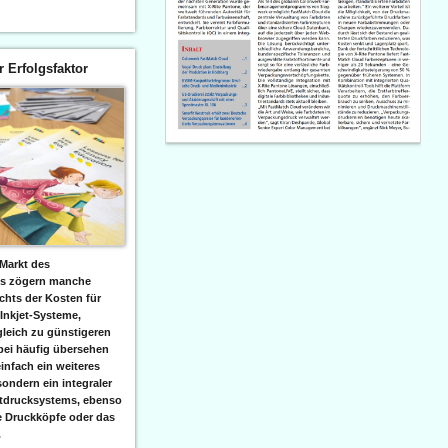
er Erfolgsfaktor
Markt des
ks zögern manche
hts der Kosten für
 Inkjet-Systeme,
leich zu günstigeren
bei häufig übersehen
einfach ein weiteres
sondern ein integraler
etdrucksystems, ebenso
e Druckköpfe oder das
.