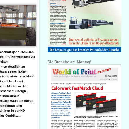
eschäftsjahr 2025/2026
 um ihre Entwicklung zu
Die Branche am Montag!
ellten
men deutlich zu
Basis seiner hohen
emkompetenz erschließt
Dual- Use-Ansatz
iche Märkte in den
icherheit, Energie,
 industrielle
raler Baustein dieser
ündelung aller
itäten in der HD
es GmbH.......