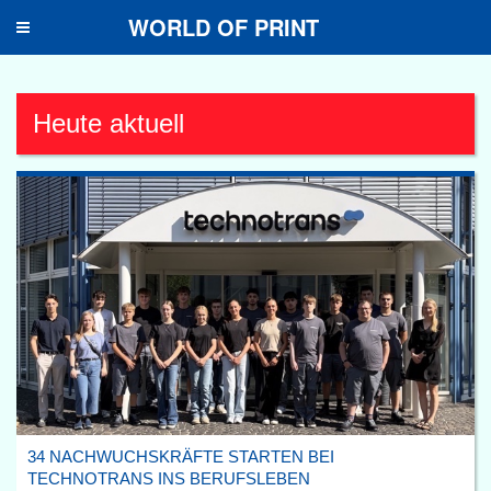
WORLD OF PRINT
Toggle
navigation
Heute aktuell
34 NACHWUCHSKRÄFTE STARTEN BEI
TECHNOTRANS INS BERUFSLEBEN