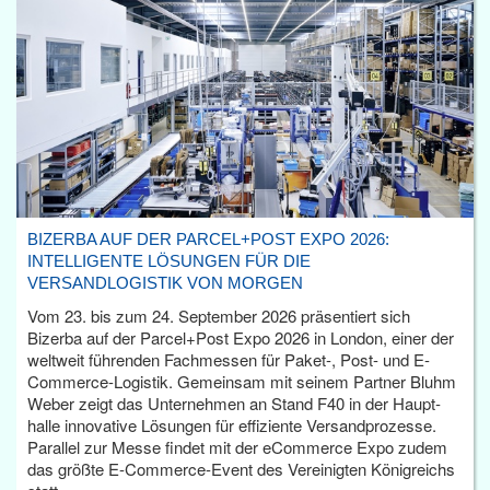
BIZERBA AUF DER PARCEL+POST EXPO 2026:
INTELLIGENTE LÖSUNGEN FÜR DIE
VERSANDLOGISTIK VON MORGEN
Vom 23. bis zum 24. September 2026 präsentiert sich
Bizerba auf der Parcel+Post Expo 2026 in London, einer der
weltweit führenden Fachmessen für Paket-, Post- und E-
Commerce-Logistik. Gemeinsam mit seinem Partner Bluhm
Weber zeigt das Unternehmen an Stand F40 in der Haupt­
halle innovative Lösungen für effiziente Versandprozesse.
Parallel zur Messe findet mit der eCommerce Expo zudem
das größte E-Commerce-Event des Vereinigten Königreichs