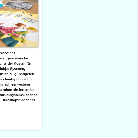
Markt des
ks zögern manche
hts der Kosten für
 Inkjet-Systeme,
leich zu günstigeren
bei häufig übersehen
einfach ein weiteres
sondern ein integraler
etdrucksystems, ebenso
e Druckköpfe oder das
.