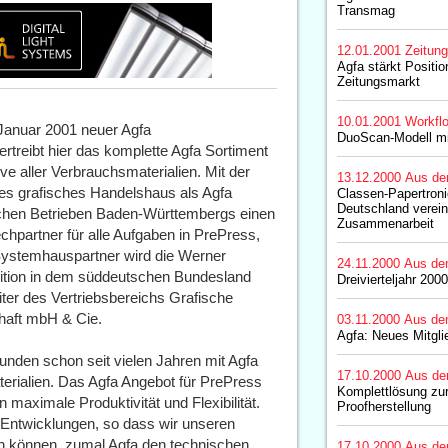
Transmag
12.01.2001
Zeitun
Agfa stärkt Positi
Zeitungsmarkt
10.01.2001
Workfl
 Januar 2001 neuer Agfa
DuoScan-Modell mi
treibt hier das komplette Agfa Sortiment
e aller Verbrauchsmaterialien. Mit der
13.12.2000
Aus de
s grafisches Handelshaus als Agfa
Classen-Papertron
Deutschland verei
chen Betrieben Baden-Württembergs einen
Zusammenarbeit
partner für alle Aufgaben in PrePress,
r Systemhauspartner wird die Werner
24.11.2000
Aus de
ition in dem süddeutschen Bundesland
Dreivierteljahr 200
iter des Vertriebsbereichs Grafische
haft mbH & Cie.
03.11.2000
Aus de
Agfa: Neues Mitgli
Kunden schon seit vielen Jahren mit Agfa
17.10.2000
Aus de
rialien. Das Agfa Angebot für PrePress
Komplettlösung zur
 maximale Produktivität und Flexibilität.
Proofherstellung
ge Entwicklungen, so dass wir unseren
 können  zumal Agfa den technischen
17.10.2000
Aus de