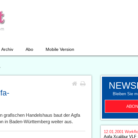
Archiv
Abo
Mobile Version
r
NEWS
fa-
Bleiben Sie mi
ABON
n grafischen Handelshaus baut der Agfa
on in Baden-Württemberg weiter aus.
12.01.2001
Workfl
Agfa Xcalibur VLF 