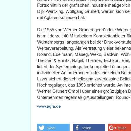
Fortschritt in der grafischen Industrie maßgeblic
Dipl.-Wirt.-Ing. Wolfgang Grunert, warum sich 
mit Agfa entschieden hat.
Die 1955 von Werner Grunert gegründete Werne
ist mit derzeit 40 Mitarbeitern Komplettanbieter fü
Württembergs  angefangen bei der Druckvorstufe
Weiterverarbeitung. Als Vertretung vieler bekann
Roland, Edelmann, Mabeg, Weko, Baldwin, Wohl
Theisen & Bonitz, Nagel, Theimer, Techkon, Beil
liefert der Systemintegrator komplette Lösungen 
individuellen Anforderungen jedes einzelnen Betrie
Lkws sichert die schnelle und zuverlässige Beli
Hochregallager, das 1993 errichtet wurde. An ihre
Werner Grunert GmbH über einen großzügigen D
Unternehmen regelmäßig Ausstellungen, Round-
www.agfa.de
tweet
teilen
teilen