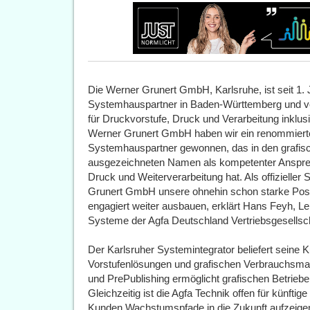
Die Werner Grunert GmbH, Karlsruhe, ist seit 1.
Systemhauspartner in Baden-Württemberg und ver
für Druckvorstufe, Druck und Verarbeitung inklusiv
Werner Grunert GmbH haben wir ein renommierte
Systemhauspartner gewonnen, das in den grafis
ausgezeichneten Namen als kompetenter Ansprech
Druck und Weiterverarbeitung hat. Als offizielle
Grunert GmbH unsere ohnehin schon starke Pos
engagiert weiter ausbauen, erklärt Hans Feyh, Le
Systeme der Agfa Deutschland Vertriebsgesellsc
Der Karlsruher Systemintegrator beliefert seine 
Vorstufenlösungen und grafischen Verbrauchsmate
und PrePublishing ermöglicht grafischen Betrieben
Gleichzeitig ist die Agfa Technik offen für künfti
Kunden Wachstumspfade in die Zukunft aufzeigen