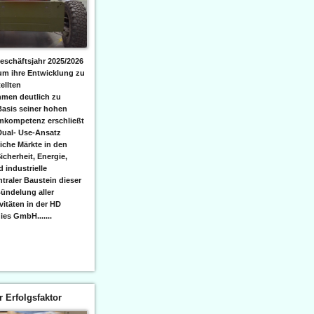
eschäftsjahr 2025/2026
 um ihre Entwicklung zu
ellten
men deutlich zu
Basis seiner hohen
emkompetenz erschließt
Dual- Use-Ansatz
iche Märkte in den
icherheit, Energie,
 industrielle
raler Baustein dieser
ündelung aller
itäten in der HD
es GmbH.......
er Erfolgsfaktor