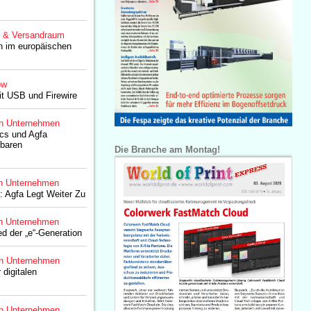
g & Versandraum
on im europäischen
ow
t USB und Firewire
n Unternehmen
ics und Agfa
nbaren
Die Branche am Montag!
n Unternehmen
0: Agfa Legt Weiter Zu
n Unternehmen
ed der „e“-Generation
n Unternehmen
 digitalen
n Unternehmen