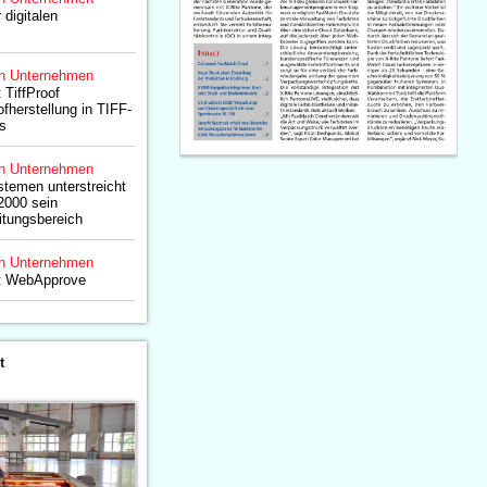
 digitalen
n Unternehmen
 TiffProof
fherstellung in TIFF-
s
n Unternehmen
stemen unterstreicht
2000 sein
tungsbereich
n Unternehmen
et WebApprove
t