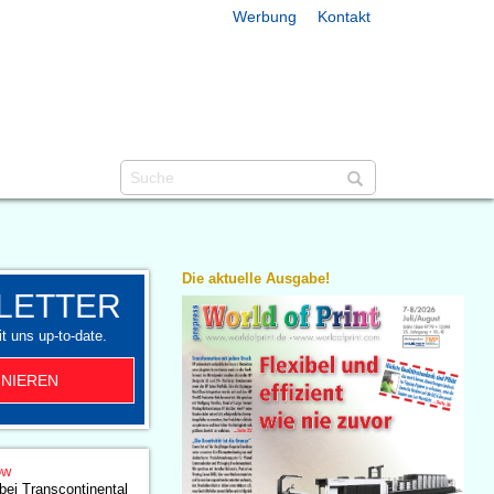
Werbung
Kontakt
Die aktuelle Ausgabe!
LETTER
t uns up-to-date.
NIEREN
ow
bei Transcontinental