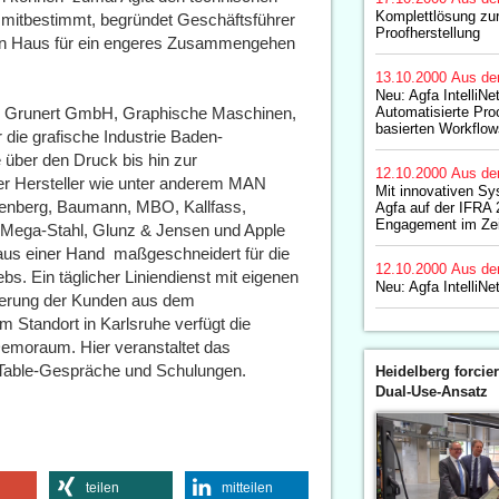
Komplettlösung zur
h mitbestimmt, begründet Geschäftsführer
Proofherstellung
sein Haus für ein engeres Zusammengehen
13.10.2000
Aus de
Neu: Agfa IntelliNet
r Grunert GmbH, Graphische Maschinen,
Automatisierte Proo
basierten Workflow
r die grafische Industrie Baden-
 über den Druck bis hin zur
12.10.2000
Aus de
ter Hersteller wie unter anderem MAN
Mit innovativen Sy
enberg, Baumann, MBO, Kallfass,
Agfa auf der IFRA 
Engagement im Zei
, Mega-Stahl, Glunz & Jensen und Apple
aus einer Hand  maßgeschneidert für die
12.10.2000
Aus de
bs. Ein täglicher Liniendienst mit eigenen
Neu: Agfa IntelliN
eferung der Kunden aus dem
m Standort in Karlsruhe verfügt die
emoraum. Hier veranstaltet das
Table-Gespräche und Schulungen.
Heidelberg forcier
Dual-Use-Ansatz
teilen
mitteilen