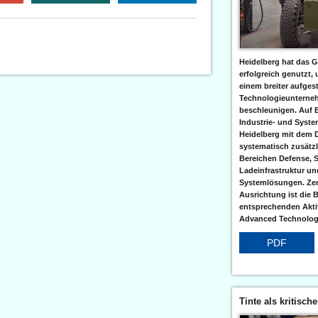
Heidelberg hat das G
erfolgreich genutzt,
einem breiter aufgest
Technologieunterneh
beschleunigen. Auf 
Industrie- und Syst
Heidelberg mit dem 
systematisch zusätzl
Bereichen Defense, S
Ladeinfrastruktur und
Systemlösungen. Zent
Ausrichtung ist die B
entsprechenden Aktiv
Advanced Technologi
PDF
Tinte als kritisch