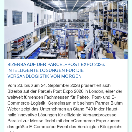
BIZERBA AUF DER PARCEL+POST EXPO 2026:
INTELLIGENTE LÖSUNGEN FÜR DIE
VERSANDLOGISTIK VON MORGEN
Vom 23. bis zum 24. September 2026 präsentiert sich
Bizerba auf der Parcel+Post Expo 2026 in London, einer der
weltweit führenden Fachmessen für Paket-, Post- und E-
Commerce-Logistik. Gemeinsam mit seinem Partner Bluhm
Weber zeigt das Unternehmen an Stand F40 in der Haupt­
halle innovative Lösungen für effiziente Versandprozesse.
Parallel zur Messe findet mit der eCommerce Expo zudem
das größte E-Commerce-Event des Vereinigten Königreichs