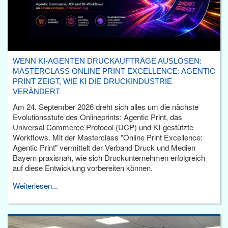
WENN KI-AGENTEN DRUCKAUFTRÄGE AUSLÖSEN:
MASTERCLASS ONLINE PRINT EXCELLENCE: AGENTIC
PRINT ZEIGT, WIE KI DIE DRUCKINDUSTRIE
VERÄNDERT
Am 24. September 2026 dreht sich alles um die nächste
Evolutionsstufe des Onlineprints: Agentic Print, das
Universal Commerce Protocol (UCP) und KI-gestützte
Workflows. Mit der Masterclass "Online Print Excellence:
Agentic Print" vermittelt der Verband Druck und Medien
Bayern praxisnah, wie sich Druckunternehmen erfolgreich
auf diese Entwicklung vorbereiten können.
Weiterlesen...