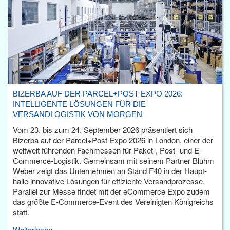
BIZERBA AUF DER PARCEL+POST EXPO 2026:
INTELLIGENTE LÖSUNGEN FÜR DIE
VERSANDLOGISTIK VON MORGEN
Vom 23. bis zum 24. September 2026 präsentiert sich
Bizerba auf der Parcel+Post Expo 2026 in London, einer der
weltweit führenden Fachmessen für Paket-, Post- und E-
Commerce-Logistik. Gemeinsam mit seinem Partner Bluhm
Weber zeigt das Unternehmen an Stand F40 in der Haupt­
halle innovative Lösungen für effiziente Versandprozesse.
Parallel zur Messe findet mit der eCommerce Expo zudem
das größte E-Commerce-Event des Vereinigten Königreichs
statt.
Weiterlesen...