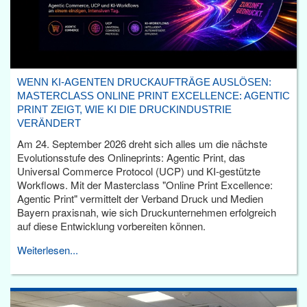
WENN KI-AGENTEN DRUCKAUFTRÄGE AUSLÖSEN:
MASTERCLASS ONLINE PRINT EXCELLENCE: AGENTIC
PRINT ZEIGT, WIE KI DIE DRUCKINDUSTRIE
VERÄNDERT
Am 24. September 2026 dreht sich alles um die nächste
Evolutionsstufe des Onlineprints: Agentic Print, das
Universal Commerce Protocol (UCP) und KI-gestützte
Workflows. Mit der Masterclass "Online Print Excellence:
Agentic Print" vermittelt der Verband Druck und Medien
Bayern praxisnah, wie sich Druckunternehmen erfolgreich
auf diese Entwicklung vorbereiten können.
Weiterlesen...