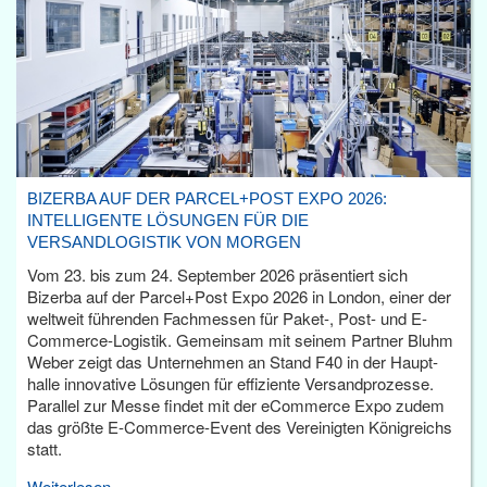
BIZERBA AUF DER PARCEL+POST EXPO 2026:
INTELLIGENTE LÖSUNGEN FÜR DIE
VERSANDLOGISTIK VON MORGEN
Vom 23. bis zum 24. September 2026 präsentiert sich
Bizerba auf der Parcel+Post Expo 2026 in London, einer der
weltweit führenden Fachmessen für Paket-, Post- und E-
Commerce-Logistik. Gemeinsam mit seinem Partner Bluhm
Weber zeigt das Unternehmen an Stand F40 in der Haupt­
halle innovative Lösungen für effiziente Versandprozesse.
Parallel zur Messe findet mit der eCommerce Expo zudem
das größte E-Commerce-Event des Vereinigten Königreichs
statt.
Weiterlesen...