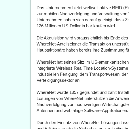
Das Unternehmen bietet weltweit aktive RFID (Ra
zur mobilen Nachverfolgung und Verwaltung von W
Unternehmen haben sich darauf geeinigt, dass Z
126 Millionen US-Dollar in bar kaufen wird.
Die Akquisition wird voraussichtlich bis Ende de
WhereNet-Anteilseigner die Transaktion unterstü
Hauptaktionäre haben bereits ihre Zustimmung fü
WhereNet hat seinen Sitz im US-amerikanischen Sa
integrierte Wireless Real Time Location-Systeme
industriellen Fertigung, dem Transportwesen, der
Verteidigungssektor an.
WhereNet wurde 1997 gegründet und zählt Install
Lösungen von WhereNet unterstützen die Anwende
Nachverfolgung von hochwertigen Wirtschaftgüte
Antennen und webfähige Software-Applikationen.
Durch den Einsatz von WhereNet-Lösungen lassen
und Effizienz auch die Sicherheit von zeitkritis