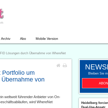
Archiv
Abo
Mobile Version
e RFID Lösungen durch Übernahme von WhereNet
NEWS
 Portfolio um
Bleiben Sie mi
h Übernahme von
ABON
in weltweit führender Anbieter von On-
schäftsabläufen, wird WhereNet
Heidelberg forcier
Dual-Use-Ansatz