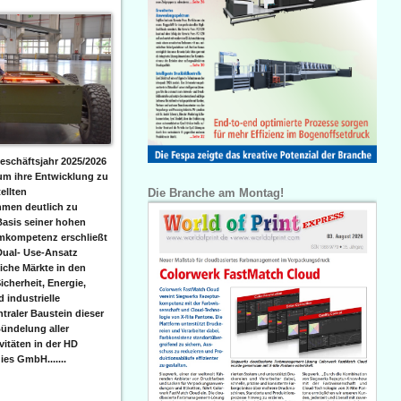
eschäftsjahr 2025/2026
 um ihre Entwicklung zu
Die Branche am Montag!
ellten
men deutlich zu
Basis seiner hohen
emkompetenz erschließt
Dual- Use-Ansatz
iche Märkte in den
icherheit, Energie,
 industrielle
raler Baustein dieser
ündelung aller
itäten in der HD
es GmbH.......