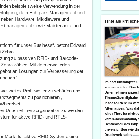
 finden beispielsweise Verwendung in der
verfolgung, dem Fuhrpark-Management und
en neben Hardware, Middleware und
Tinte als kritisch
jektmanagement sowie Maintenance und
attform für unser Business“, betont Edward
i Zebra.
änzung zu passiven RFID- und Barcode-
ebra zählen. Mit dem erweiterten
 Angebot an Lösungen zur Verbesserung der
zubauen.“
Im hart umkämpften 
kommerziellen Druc
weltweites Profil weiter zu schärfen und
Unternehmen angesic
arktsegments zu positionieren“,
Tintensätze digitaler
, WhereNet.
insbesondere im Verg
Alternativen. Was da
arker Unternehmensorganisation zu werden.
wird: Tinte ist nicht 
hstum für aktive RFID- und RTLS-
Verbrauchsmaterial, 
Bestandteil des Inkj
unverzichtbar wie di
Druckwerk selbst......
m Markt für aktive RFID-Systeme eine