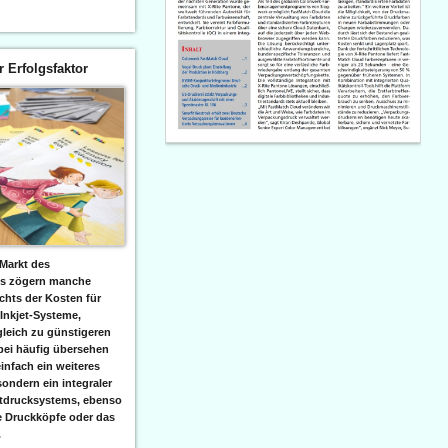
er Erfolgsfaktor
Markt des
ks zögern manche
hts der Kosten für
 Inkjet-Systeme,
leich zu günstigeren
bei häufig übersehen
einfach ein weiteres
sondern ein integraler
etdrucksystems, ebenso
e Druckköpfe oder das
.