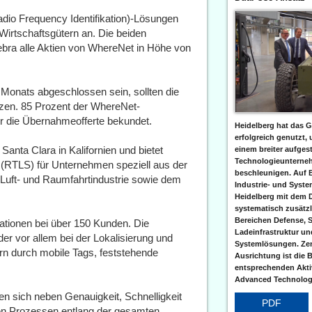
dio Frequency Identifikation)-Lösungen
irtschaftsgütern an. Die beiden
ebra alle Aktien von WhereNet in Höhe von
s Monats abgeschlossen sein, sollten die
tzen. 85 Prozent der WhereNet-
r die Übernahmeofferte bekundet.
Heidelberg hat das G
erfolgreich genutzt,
nta Clara in Kalifornien und bietet
einem breiter aufgest
Technologieunterneh
 (RTLS) für Unternehmen speziell aus der
beschleunigen. Auf 
 Luft- und Raumfahrtindustrie sowie dem
Industrie- und Syst
Heidelberg mit dem 
systematisch zusätzl
Bereichen Defense, S
ationen bei über 150 Kunden. Die
Ladeinfrastruktur und
r vor allem bei der Lokalisierung und
Systemlösungen. Zent
rn durch mobile Tags, feststehende
Ausrichtung ist die B
entsprechenden Aktiv
Advanced Technologi
 sich neben Genauigkeit, Schnelligkeit
PDF
chen Prozessen entlang der gesamten