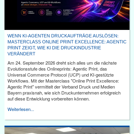
WENN KI-AGENTEN DRUCKAUFTRÄGE AUSLÖSEN:
MASTERCLASS ONLINE PRINT EXCELLENCE: AGENTIC
PRINT ZEIGT, WIE KI DIE DRUCKINDUSTRIE
VERÄNDERT
Am 24. September 2026 dreht sich alles um die nächste
Evolutionsstufe des Onlineprints: Agentic Print, das
Universal Commerce Protocol (UCP) und KI-gestützte
Workflows. Mit der Masterclass "Online Print Excellence:
Agentic Print" vermittelt der Verband Druck und Medien
Bayern praxisnah, wie sich Druckunternehmen erfolgreich
auf diese Entwicklung vorbereiten können.
Weiterlesen...