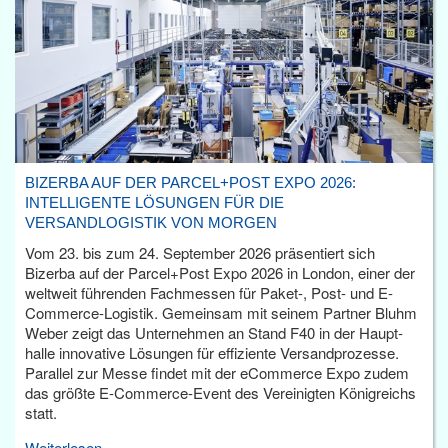
BIZERBA AUF DER PARCEL+POST EXPO 2026:
INTELLIGENTE LÖSUNGEN FÜR DIE
VERSANDLOGISTIK VON MORGEN
Vom 23. bis zum 24. September 2026 präsentiert sich
Bizerba auf der Parcel+Post Expo 2026 in London, einer der
weltweit führenden Fachmessen für Paket-, Post- und E-
Commerce-Logistik. Gemeinsam mit seinem Partner Bluhm
Weber zeigt das Unternehmen an Stand F40 in der Haupt­
halle innovative Lösungen für effiziente Versandprozesse.
Parallel zur Messe findet mit der eCommerce Expo zudem
das größte E-Commerce-Event des Vereinigten Königreichs
statt.
Weiterlesen...