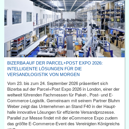
BIZERBA AUF DER PARCEL+POST EXPO 2026:
INTELLIGENTE LÖSUNGEN FÜR DIE
VERSANDLOGISTIK VON MORGEN
Vom 23. bis zum 24. September 2026 präsentiert sich
Bizerba auf der Parcel+Post Expo 2026 in London, einer der
weltweit führenden Fachmessen für Paket-, Post- und E-
Commerce-Logistik. Gemeinsam mit seinem Partner Bluhm
Weber zeigt das Unternehmen an Stand F40 in der Haupt­
halle innovative Lösungen für effiziente Versandprozesse.
Parallel zur Messe findet mit der eCommerce Expo zudem
das größte E-Commerce-Event des Vereinigten Königreichs