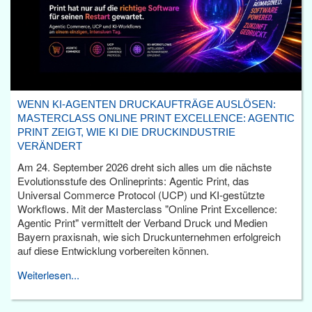
WENN KI-AGENTEN DRUCKAUFTRÄGE AUSLÖSEN:
MASTERCLASS ONLINE PRINT EXCELLENCE: AGENTIC
PRINT ZEIGT, WIE KI DIE DRUCKINDUSTRIE
VERÄNDERT
Am 24. September 2026 dreht sich alles um die nächste
Evolutionsstufe des Onlineprints: Agentic Print, das
Universal Commerce Protocol (UCP) und KI-gestützte
Workflows. Mit der Masterclass "Online Print Excellence:
Agentic Print" vermittelt der Verband Druck und Medien
Bayern praxisnah, wie sich Druckunternehmen erfolgreich
auf diese Entwicklung vorbereiten können.
Weiterlesen...