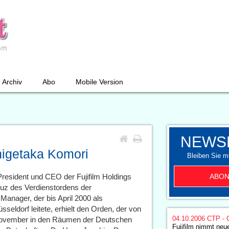
Archiv
Abo
Mobile Version
NEWS
higetaka Komori
Bleiben Sie mi
ABON
resident und CEO der Fujifilm Holdings
uz des Verdienstordens der
anager, der bis April 2000 als
sseldorf leitete, erhielt den Orden, der von
04.10.2006
CTP - 
 November in den Räumen der Deutschen
Fujifilm nimmt neu