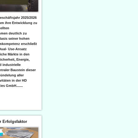
eschäftsjahr 2025/2026
 um ihre Entwicklung zu
ellten
men deutlich zu
Basis seiner hohen
emkompetenz erschließt
Dual- Use-Ansatz
iche Märkte in den
icherheit, Energie,
 industrielle
raler Baustein dieser
ündelung aller
itäten in der HD
es GmbH.......
er Erfolgsfaktor