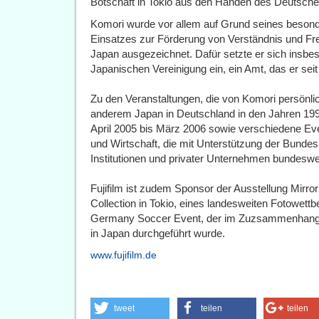
Botschaft in Tokio aus den Händen des Deutsche
Komori wurde vor allem auf Grund seines besond
Einsatzes zur Förderung von Verständnis und F
Japan ausgezeichnet. Dafür setzte er sich insbe
Japanischen Vereinigung ein, ein Amt, das er seit
Zu den Veranstaltungen, die von Komori persönlic
anderem Japan in Deutschland in den Jahren 199
April 2005 bis März 2006 sowie verschiedene Eve
und Wirtschaft, die mit Unterstützung der Bundesr
Institutionen und privater Unternehmen bundeswe
Fujifilm ist zudem Sponsor der Ausstellung Mirro
Collection in Tokio, eines landesweiten Fotowett
Germany Soccer Event, der im Zuzsammenhang m
in Japan durchgeführt wurde.
www.fujifilm.de
tweet
teilen
teilen