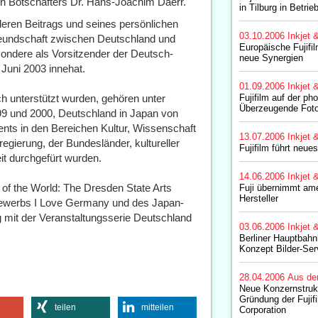
n Botschafters Dr. Hans-Joachim Daerr.
in Tilburg in Betrie
eren Beitrags und seines persönlichen
03.10.2006
Inkjet 
reundschaft zwischen Deutschland und
Europäische Fujifi
sondere als Vorsitzender der Deutsch-
neue Synergien
 Juni 2003 innehat.
01.09.2006
Inkjet 
h unterstützt wurden, gehören unter
Fujifilm auf der ph
Überzeugende Fotoq
9 und 2000, Deutschland in Japan von
nts in den Bereichen Kultur, Wissenschaft
13.07.2006
Inkjet 
egierung, der Bundesländer, kultureller
Fujifilm führt neue
it durchgefürt wurden.
14.06.2006
Inkjet 
r of the World: The Dresden State Arts
Fuji übernimmt ame
Hersteller
bewerbs I Love Germany und des Japan-
it der Veranstaltungsserie Deutschland
03.06.2006
Inkjet 
Berliner Hauptbahn
Konzept Bilder-Ser
28.04.2006
Aus de
Neue Konzernstruk
Gründung der Fujif
teilen
mitteilen
Corporation