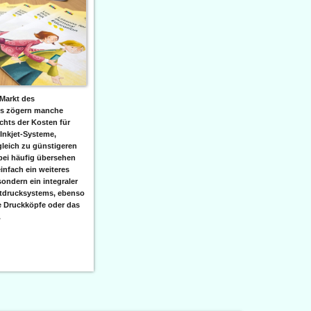
Markt des
ks zögern manche
hts der Kosten für
 Inkjet-Systeme,
leich zu günstigeren
bei häufig übersehen
einfach ein weiteres
sondern ein integraler
etdrucksystems, ebenso
e Druckköpfe oder das
.