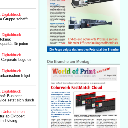
b
& Digitaldruck
lm Gruppe schafft
& Digitaldruck
otokina:
ualität für jeden
& Digitaldruck
s Corporate Logo ein
Die Branche am Montag!
& Digitaldruck
rikanischen Inkjet-
& Digitaldruck
hof: Business
vice setzt sich durch
n Unternehmen
tur ab Oktober:
ilm Holding