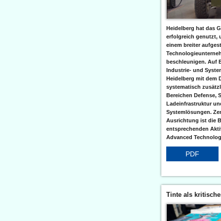
Heidelberg hat das G
erfolgreich genutzt,
einem breiter aufgest
Technologieunterneh
beschleunigen. Auf 
Industrie- und Syst
Heidelberg mit dem 
systematisch zusätzl
Bereichen Defense, S
Ladeinfrastruktur und
Systemlösungen. Zent
Ausrichtung ist die B
entsprechenden Aktiv
Advanced Technologi
PDF
Tinte als kritisch