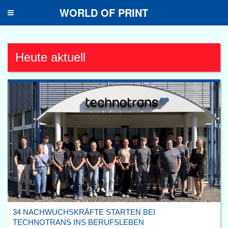
WORLD OF PRINT
Toggle
navigation
Heute aktuell
34 NACHWUCHSKRÄFTE STARTEN BEI
TECHNOTRANS INS BERUFSLEBEN