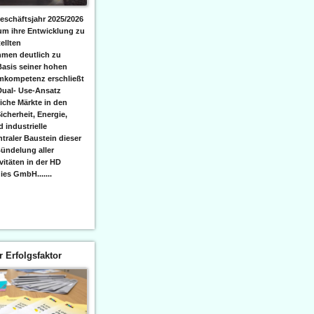
eschäftsjahr 2025/2026
 um ihre Entwicklung zu
ellten
men deutlich zu
Basis seiner hohen
emkompetenz erschließt
Dual- Use-Ansatz
iche Märkte in den
icherheit, Energie,
 industrielle
raler Baustein dieser
ündelung aller
itäten in der HD
es GmbH.......
er Erfolgsfaktor