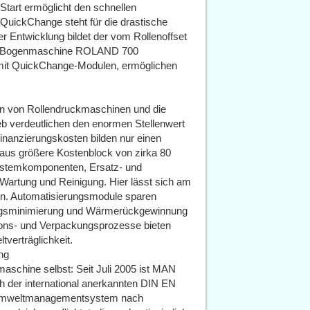
tart ermöglicht den schnellen
QuickChange steht für die drastische
r Entwicklung bildet der vom Rollenoffset
 der Bogenmaschine ROLAND 700
t mit QuickChange-Modulen, ermöglichen
n von Rollendruckmaschinen und die
b verdeutlichen den enormen Stellenwert
nanzierungskosten bilden nur einen
itaus größere Kostenblock von zirka 80
 Systemkomponenten, Ersatz- und
Wartung und Reinigung. Hier lässt sich am
n. Automatisierungsmodule sparen
ngsminimierung und Wärmerückgewinnung
tions- und Verpackungsprozesse bieten
verträglichkeit.
ng
maschine selbst: Seit Juli 2005 ist MAN
 der international anerkannten DIN EN
n Umweltmanagementsystem nach