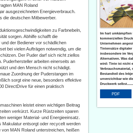
fragten MAN Roland
gar ausgezeichneten Energieverbrauch.
s die deutschen Mitbewerber.
duktionsgeschwindigkeiten zu Farbnebeln,
Im hart umkämpften 
tät sorgen. Abhilfe schafft die
kommerziellen Druc
 und der Bediener vor schädlichen
Unternehmen angesic
et bei vielen Aufträgen notwendig, um die
Tintensätze digitaler
insbesondere im Verg
hützen. Der Puder darf sich nicht ziellos
Alternativen. Was da
 Puderhersteller arbeiten einerseits an
wird: Tinte ist nicht 
ützt und den Mensch nicht schädigt.
Verbrauchsmaterial, 
genaue Zuordnung der Puderstangen im
Bestandteil des Inkj
unverzichtbar wie di
eßlich sorgt eine neue, besonders effektive
Druckwerk selbst......
DirectDrive für einen praktisch
PDF
aschinen leistet einen wichtigen Beitrag
eiten verkürzt. Kurze Rüstzeiten sparen
ten weniger Material- und Energieeinsatz.
ls Makulatur entsorgt oder recycelt werden
le von MAN Roland unterstreichen, heißen