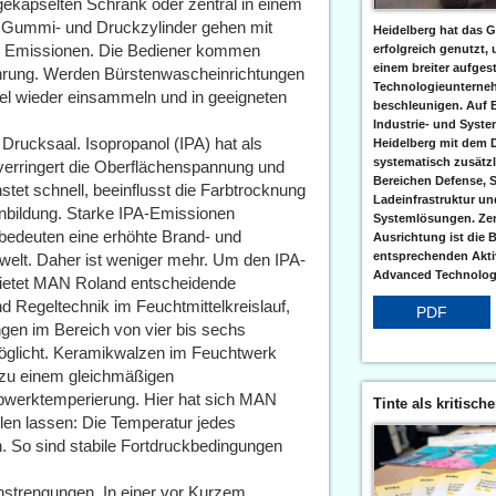
gekapselten Schrank oder zentral in einem
 Gummi- und Druckzylinder gehen mit
Heidelberg hat das G
e Emissionen. Die Bediener kommen
erfolgreich genutzt,
einem breiter aufgest
rührung. Werden Bürstenwascheinrichtungen
Technologieunterneh
tel wieder einsammeln und in geeigneten
beschleunigen. Auf 
Industrie- und Syst
 Drucksaal. Isopropanol (IPA) hat als
Heidelberg mit dem 
systematisch zusätzl
 verringert die Oberflächenspannung und
Bereichen Defense, S
stet schnell, beeinflusst die Farbtrocknung
Ladeinfrastruktur und
enbildung. Starke IPA-Emissionen
Systemlösungen. Zent
bedeuten eine erhöhte Brand- und
Ausrichtung ist die B
entsprechenden Aktiv
welt. Daher ist weniger mehr. Um den IPA-
Advanced Technologi
bietet MAN Roland entscheidende
d Regeltechnik im Feuchtmittelkreislauf,
PDF
gen im Bereich von vier bis sechs
öglicht. Keramikwalzen im Feuchtwerk
 zu einem gleichmäßigen
rbwerktemperierung. Hier hat sich MAN
Tinte als kritisch
len lassen: Die Temperatur jedes
n. So sind stabile Fortdruckbedingungen
strengungen. In einer vor Kurzem