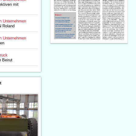
ktiven mit
n Unternehmen
N Roland
n Unternehmen
ken
druck
n Beirut
t