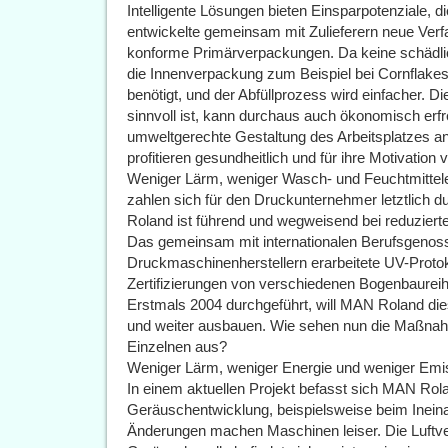
Intelligente Lösungen bieten Einsparpotenziale, 
entwickelte gemeinsam mit Zulieferern neue Verfa
konforme Primärverpackungen. Da keine schädlic
die Innenverpackung zum Beispiel bei Cornflakes 
benötigt, und der Abfüllprozess wird einfacher. D
sinnvoll ist, kann durchaus auch ökonomisch erfreu
umweltgerechte Gestaltung des Arbeitsplatzes a
profitieren gesundheitlich und für ihre Motivation
Weniger Lärm, weniger Wasch- und Feuchtmittel
zahlen sich für den Druckunternehmer letztlich d
Roland ist führend und wegweisend bei reduziert
Das gemeinsam mit internationalen Berufsgenos
Druckmaschinenherstellern erarbeitete UV-Protoko
Zertifizierungen von verschiedenen Bogenbaure
Erstmals 2004 durchgeführt, will MAN Roland die
und weiter ausbauen. Wie sehen nun die Maßna
Einzelnen aus?
Weniger Lärm, weniger Energie und weniger Emi
In einem aktuellen Projekt befasst sich MAN Ro
Geräuschentwicklung, beispielsweise beim Ineina
Änderungen machen Maschinen leiser. Die Luftve