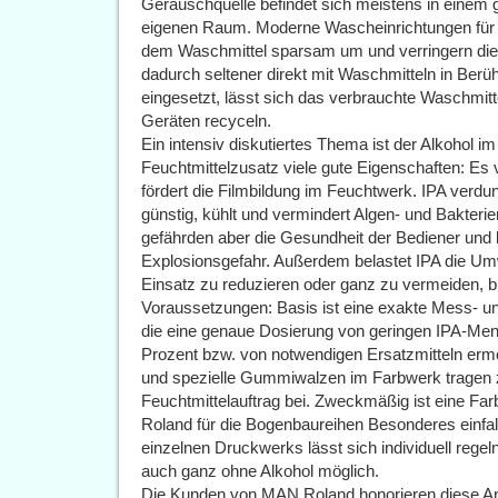
Geräuschquelle befindet sich meistens in einem 
eigenen Raum. Moderne Wascheinrichtungen für
dem Waschmittel sparsam um und verringern di
dadurch seltener direkt mit Waschmitteln in Be
eingesetzt, lässt sich das verbrauchte Waschmit
Geräten recyceln.
Ein intensiv diskutiertes Thema ist der Alkohol im
Feuchtmittelzusatz viele gute Eigenschaften: Es
fördert die Filmbildung im Feuchtwerk. IPA verdun
günstig, kühlt und vermindert Algen- und Bakteri
gefährden aber die Gesundheit der Bediener und 
Explosionsgefahr. Außerdem belastet IPA die Um
Einsatz zu reduzieren oder ganz zu vermeiden, 
Voraussetzungen: Basis ist eine exakte Mess- un
die eine genaue Dosierung von geringen IPA-Men
Prozent bzw. von notwendigen Ersatzmitteln erm
und spezielle Gummiwalzen im Farbwerk tragen
Feuchtmittelauftrag bei. Zweckmäßig ist eine Fa
Roland für die Bogenbaureihen Besonderes einfal
einzelnen Druckwerks lässt sich individuell regel
auch ganz ohne Alkohol möglich.
Die Kunden von MAN Roland honorieren diese An