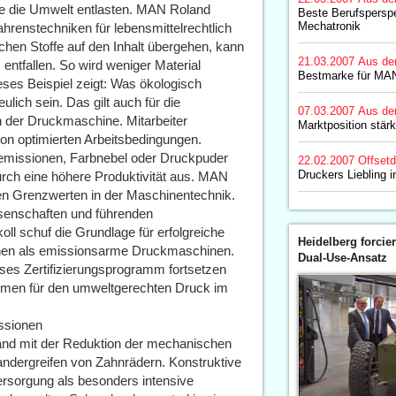
die die Umwelt entlasten. MAN Roland
Beste Berufsperspe
Mechatronik
hrenstechniken für lebensmittelrechtlich
hen Stoffe auf den Inhalt übergehen, kann
21.03.2007
Aus de
entfallen. So wird weniger Material
Bestmarke für MA
ieses Beispiel zeigt: Was ökologisch
lich sein. Das gilt auch für die
07.03.2007
Aus de
n der Druckmaschine. Mitarbeiter
Marktposition stär
 von optimierten Arbeitsbedingungen.
emissionen, Farbnebel oder Druckpuder
22.02.2007
Offset
Druckers Liebling i
urch eine höhere Produktivität aus. MAN
en Grenzwerten in der Maschinentechnik.
senschaften und führenden
ll schuf die Grundlage für erfolgreiche
Heidelberg forcier
ihen als emissionsarme Druckmaschinen.
Dual-Use-Ansatz
ses Zertifizierungsprogramm fortsetzen
hmen für den umweltgerechten Druck im
ssionen
land mit der Reduktion der mechanischen
ndergreifen von Zahnrädern. Konstruktive
rsorgung als besonders intensive