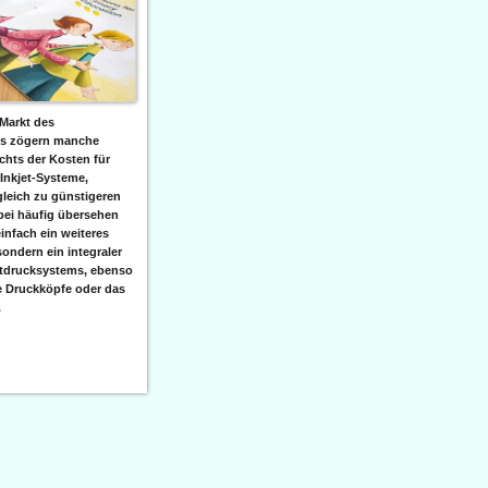
Markt des
ks zögern manche
hts der Kosten für
 Inkjet-Systeme,
leich zu günstigeren
bei häufig übersehen
einfach ein weiteres
sondern ein integraler
etdrucksystems, ebenso
e Druckköpfe oder das
.