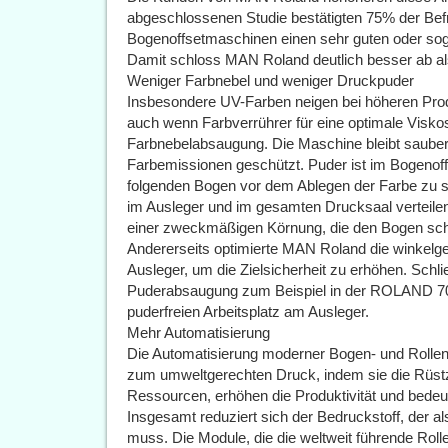
abgeschlossenen Studie bestätigten 75% der Be
Bogenoffsetmaschinen einen sehr guten oder so
Damit schloss MAN Roland deutlich besser ab al
Weniger Farbnebel und weniger Druckpuder
Insbesondere UV-Farben neigen bei höheren Pro
auch wenn Farbverrührer für eine optimale Viskosi
Farbnebelabsaugung. Die Maschine bleibt sauber
Farbemissionen geschützt. Puder ist im Bogenoffs
folgenden Bogen vor dem Ablegen der Farbe zu sc
im Ausleger und im gesamten Drucksaal verteilen.
einer zweckmäßigen Körnung, die den Bogen sch
Andererseits optimierte MAN Roland die winkel
Ausleger, um die Zielsicherheit zu erhöhen. Schli
Puderabsaugung zum Beispiel in der ROLAND 700 
puderfreien Arbeitsplatz am Ausleger.
Mehr Automatisierung
Die Automatisierung moderner Bogen- und Rollenm
zum umweltgerechten Druck, indem sie die Rüstz
Ressourcen, erhöhen die Produktivität und bedeu
Insgesamt reduziert sich der Bedruckstoff, der a
muss. Die Module, die die weltweit führende Rol