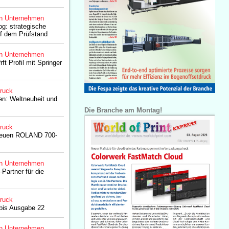
n Unternehmen
og: strategische
f dem Prüfstand
n Unternehmen
t Profil mit Springer
druck
en: Weltneuheit und
Die Branche am Montag!
druck
 neuen ROLAND 700-
n Unternehmen
artner für die
druck
rbis Ausgabe 22
n Unternehmen