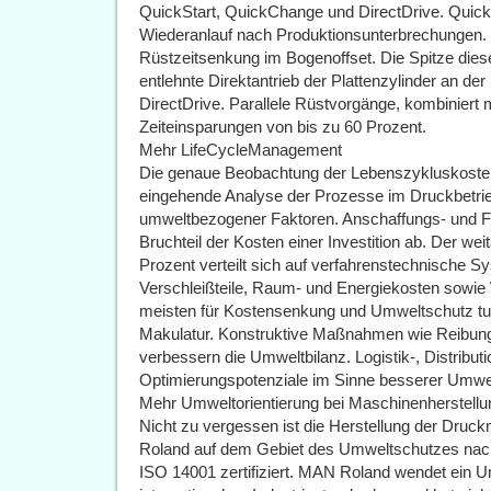
QuickStart, QuickChange und DirectDrive. QuickS
Wiederanlauf nach Produktionsunterbrechungen. 
Rüstzeitsenkung im Bogenoffset. Die Spitze diese
entlehnte Direktantrieb der Plattenzylinder an
DirectDrive. Parallele Rüstvorgänge, kombinier
Zeiteinsparungen von bis zu 60 Prozent.
Mehr LifeCycleManagement
Die genaue Beobachtung der Lebenszykluskoste
eingehende Analyse der Prozesse im Druckbetrie
umweltbezogener Faktoren. Anschaffungs- und Fi
Bruchteil der Kosten einer Investition ab. Der we
Prozent verteilt sich auf verfahrenstechnische
Verschleißteile, Raum- und Energiekosten sowie 
meisten für Kostensenkung und Umweltschutz tu
Makulatur. Konstruktive Maßnahmen wie Reibu
verbessern die Umweltbilanz. Logistik-, Distribu
Optimierungspotenziale im Sinne besserer Umwelt
Mehr Umweltorientierung bei Maschinenherstellu
Nicht zu vergessen ist die Herstellung der Druck
Roland auf dem Gebiet des Umweltschutzes nach
ISO 14001 zertifiziert. MAN Roland wendet ei