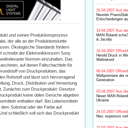
26.04.2007
Aus de
Neunter PraxisDial
Entscheidungen au
19.04.2007
Aus de
dukt und seinen Produktionsprozess
MAN Roland scha?rf
& Jacoby
be, der alle an der Produktionskette
essen. Ökologische Standards fordern
16.04.2007
Offset
l schreibt der Elektronikkonzern Sony
Herold Druck in Wi
mweltrelevante Normen einzuhalten. Das
Weltrekord
aschinen, auf denen Faltschachteln für
Grundstoff von Druckprodukten, das
06.04.2007
Offset
Weltpremiere der
den Rohstoff und lässt sich hervorragend
Generation
llung, Druck, Distribution und Verwertung
ht. Zunächst zum Druckprodukt: Gesetze
03.04.2007
Aus de
ruckprodukt keine üblen Gerüche abgeben
Neuer MAN Roland-P
Ukraine
emitteln enthalten darf. Bei Lebensmitteln
 dem Substrat oder der Farbe auf
24.03.2007
Offset
nd schließlich soll sich das Druckprodukt
Neu: expressis ve
22.03.2007
Aus de