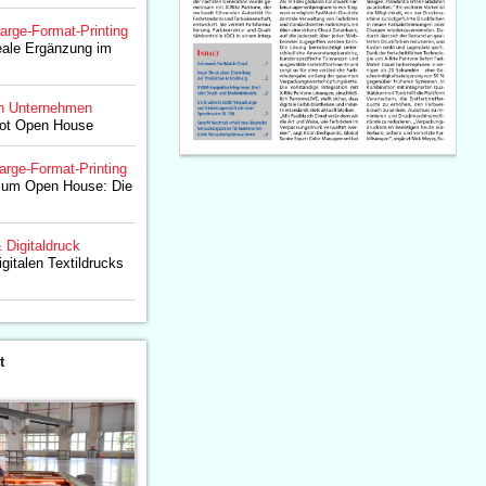
arge-Format-Printing
deale Ergänzung im
n Unternehmen
lot Open House
arge-Format-Printing
 zum Open House: Die
& Digitaldruck
igitalen Textildrucks
t