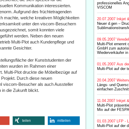
professionelles An
uellen Kommunikation interessierten.
VISCOM
 enorm. Aufgrund des früchtetragenden
ch machte, welche kreativen Möglichkeiten
20.07.2007
Inkjet 
ufmerksamkeit unter den viscom-Besuchern
Neuer d.gen – Druck
Sublimationstransf
usgezeichnet, somit konnten viele
n geführt werden. Neben den neuen
09.05.2007
Verede
trieb Multi-Plot auch Kundenpflege und
Multi-Plot ernennt
kannte Gesichter.
GmbH zum autorisi
Wiederverkäufer in
stellungsfläche der Kunststudenten der
01.05.2007
Aus de
heiten wurden im Rahmen einer
Multi-Plot auf der t
iert. Multi-Plot druckte die Möbelbezüge auf
s Projekt. Durch diese neuen
20.04.2007
Weiterv
l viscom-Besucher als auch Aussteller
Längs- und Quersc
einfachen Zuschnitt
in die Zukunft blickt.
11.04.2007
Inkjet 
Multi-Plot präsenti
Mix auf der FESP
teilen
mitteilen
01.03.2007
LFP - L
Multi-Plot auf der d