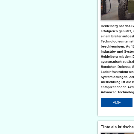
Heidelberg hat das G
erfolgreich genutzt,
einem breiter aufgest
Technologieunterneh
beschleunigen. Auf 
Industrie- und Syst
Heidelberg mit dem 
systematisch zusätzl
Bereichen Defense, S
Ladeinfrastruktur und
Systemlösungen. Zent
Ausrichtung ist die B
entsprechenden Aktiv
Advanced Technologi
PDF
Tinte als kritisch