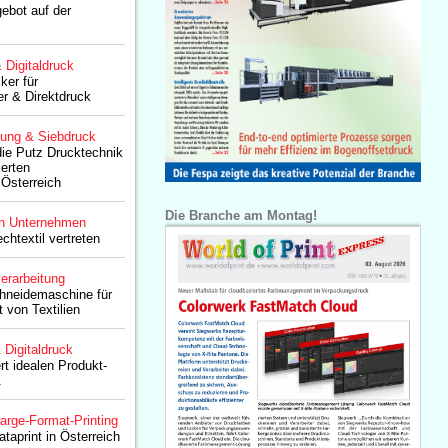
gebot auf der
& Digitaldruck
er für
er & Direktdruck
lung & Siebdruck
 die Putz Drucktechnik
erten
 Österreich
Die Branche am Montag!
n Unternehmen
echtextil vertreten
erarbeitung
hneidemaschine für
 von Textilien
& Digitaldruck
ert idealen Produkt-
A
arge-Format-Printing
ataprint in Österreich