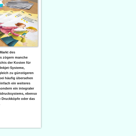
Markt des
ks zögern manche
hts der Kosten für
 Inkjet-Systeme,
leich zu günstigeren
bei häufig übersehen
einfach ein weiteres
sondern ein integraler
etdrucksystems, ebenso
e Druckköpfe oder das
.