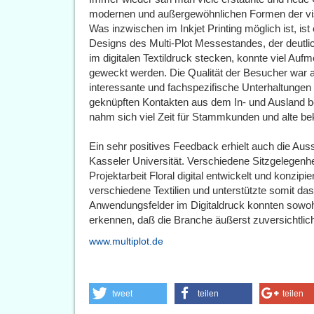
modernen und außergewöhnlichen Formen der vis
Was inzwischen im Inkjet Printing möglich ist, ist
Designs des Multi-Plot Messestandes, der deutli
im digitalen Textildruck stecken, konnte viel A
geweckt werden. Die Qualität der Besucher war a
interessante und fachspezifische Unterhaltunge
geknüpften Kontakten aus dem In- und Ausland be
nahm sich viel Zeit für Stammkunden und alte be
Ein sehr positives Feedback erhielt auch die Aus
Kasseler Universität. Verschiedene Sitzgelegen
Projektarbeit Floral digital entwickelt und konzip
verschiedene Textilien und unterstützte somit da
Anwendungsfelder im Digitaldruck konnten sowoh
erkennen, daß die Branche äußerst zuversichtlich 
www.multiplot.de
tweet
teilen
teilen