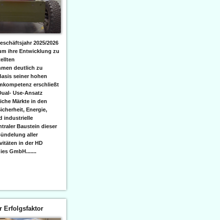
eschäftsjahr 2025/2026
 um ihre Entwicklung zu
ellten
men deutlich zu
Basis seiner hohen
emkompetenz erschließt
Dual- Use-Ansatz
iche Märkte in den
icherheit, Energie,
 industrielle
raler Baustein dieser
ündelung aller
itäten in der HD
es GmbH.......
er Erfolgsfaktor