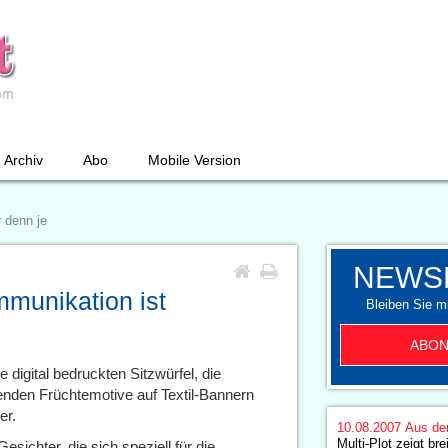
Archiv
Abo
Mobile Version
r denn je
NEWS
mmunikation ist
Bleiben Sie mi
ABON
e digital bedruckten Sitzwürfel, die
chtenden Früchtemotive auf Textil-Bannern
er.
10.08.2007
Aus de
Multi-Plot zeigt bre
ichter, die sich speziell für die