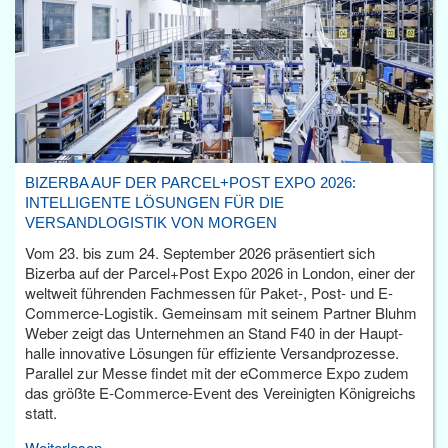
BIZERBA AUF DER PARCEL+POST EXPO 2026:
INTELLIGENTE LÖSUNGEN FÜR DIE
VERSANDLOGISTIK VON MORGEN
Vom 23. bis zum 24. September 2026 präsentiert sich
Bizerba auf der Parcel+Post Expo 2026 in London, einer der
weltweit führenden Fachmessen für Paket-, Post- und E-
Commerce-Logistik. Gemeinsam mit seinem Partner Bluhm
Weber zeigt das Unternehmen an Stand F40 in der Haupt­
halle innovative Lösungen für effiziente Versandprozesse.
Parallel zur Messe findet mit der eCommerce Expo zudem
das größte E-Commerce-Event des Vereinigten Königreichs
statt.
Weiterlesen...