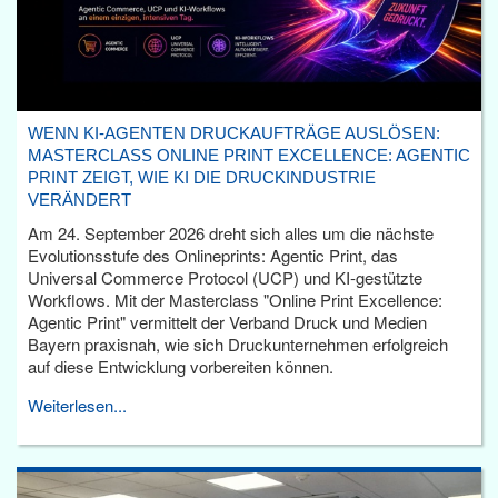
WENN KI-AGENTEN DRUCKAUFTRÄGE AUSLÖSEN:
MASTERCLASS ONLINE PRINT EXCELLENCE: AGENTIC
PRINT ZEIGT, WIE KI DIE DRUCKINDUSTRIE
VERÄNDERT
Am 24. September 2026 dreht sich alles um die nächste
Evolutionsstufe des Onlineprints: Agentic Print, das
Universal Commerce Protocol (UCP) und KI-gestützte
Workflows. Mit der Masterclass "Online Print Excellence:
Agentic Print" vermittelt der Verband Druck und Medien
Bayern praxisnah, wie sich Druckunternehmen erfolgreich
auf diese Entwicklung vorbereiten können.
Weiterlesen...